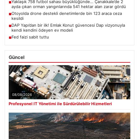
Yaklaşık 758 futbol sahası büyüklüğünde… Çanakkale’de 2
■
ayda çıkan orman yangınlarında 541 hektar alan zarar gördü
Otoyolda drone destekli denetimlerde bin 123 araca ceza
■
kesildi
DAP Yapı’dan bir ilk! Emlak Konut güvencesi Dap vizyonuyla
■
kendi kendini ödeyen ev modeli
Fed faizi sabit tuttu
■
Güncel
08/08/2026
Profesyonel IT Yönetimi ile Sürdürülebilir Hizmetleri