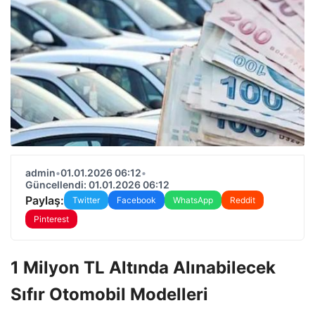
admin
•
01.01.2026 06:12
•
Güncellendi: 01.01.2026 06:12
Paylaş:
Twitter
Facebook
WhatsApp
Reddit
Pinterest
1 Milyon TL Altında Alınabilecek
Sıfır Otomobil Modelleri