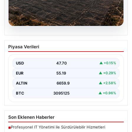
07.08.2026
Yaklaşık 758 futbol sahası
Piyasa Verileri
büyüklüğünde… Çanakkale’de 2 ayda
çıkan orman yangınlarında 541 hektar
alan zarar gördü
USD
47.70
▲ +0.15%
EUR
55.19
▲ +0.29%
ALTIN
6659.9
▲ +2.58%
BTC
3095125
▲ +0.96%
Son Eklenen Haberler
Profesyonel IT Yönetimi ile Sürdürülebilir Hizmetleri
■