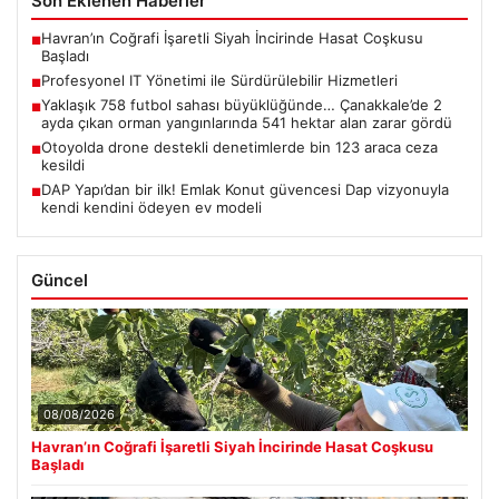
Son Eklenen Haberler
Havran’ın Coğrafi İşaretli Siyah İncirinde Hasat Coşkusu
■
Başladı
Profesyonel IT Yönetimi ile Sürdürülebilir Hizmetleri
■
Yaklaşık 758 futbol sahası büyüklüğünde… Çanakkale’de 2
■
ayda çıkan orman yangınlarında 541 hektar alan zarar gördü
Otoyolda drone destekli denetimlerde bin 123 araca ceza
■
kesildi
DAP Yapı’dan bir ilk! Emlak Konut güvencesi Dap vizyonuyla
■
kendi kendini ödeyen ev modeli
Güncel
08/08/2026
Havran’ın Coğrafi İşaretli Siyah İncirinde Hasat Coşkusu
Başladı