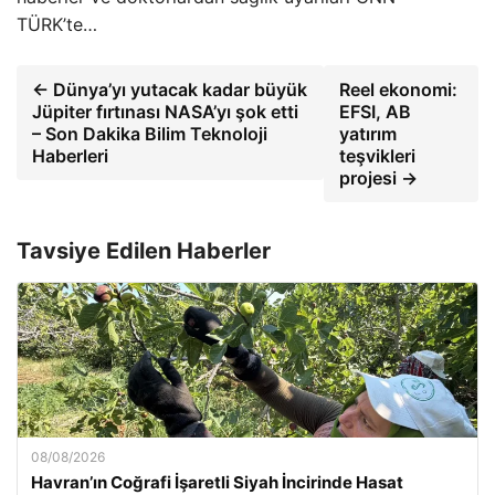
TÜRK’te…
← Dünya’yı yutacak kadar büyük
Reel ekonomi:
Jüpiter fırtınası NASA’yı şok etti
EFSI, AB
– Son Dakika Bilim Teknoloji
yatırım
Haberleri
teşvikleri
projesi →
Tavsiye Edilen Haberler
08/08/2026
Havran’ın Coğrafi İşaretli Siyah İncirinde Hasat