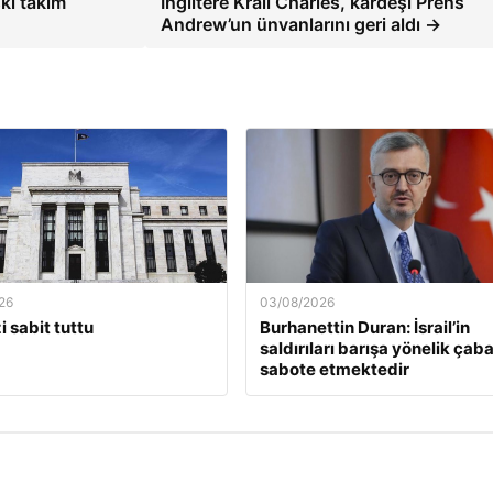
ki takım
İngiltere Kralı Charles, kardeşi Prens
Andrew’un ünvanlarını geri aldı →
26
03/08/2026
i sabit tuttu
Burhanettin Duran: İsrail’in
saldırıları barışa yönelik çaba
sabote etmektedir