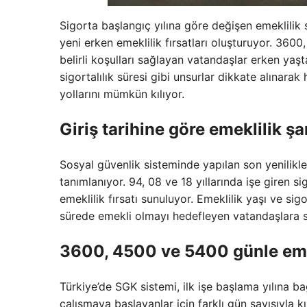
Sigorta başlangıç yılına göre değişen emeklilik 
yeni erken emeklilik fırsatları oluşturuyor. 360
belirli koşulları sağlayan vatandaşlar erken yaş
sigortalılık süresi gibi unsurlar dikkate alınarak
yollarını mümkün kılıyor.
Giriş tarihine göre emeklilik şa
Sosyal güvenlik sisteminde yapılan son yeniliklerle
tanımlanıyor. 94, 08 ve 18 yıllarında işe giren s
emeklilik fırsatı sunuluyor. Emeklilik yaşı ve sig
sürede emekli olmayı hedefleyen vatandaşlara se
3600, 4500 ve 5400 günle eme
Türkiye’de SGK sistemi, ilk işe başlama yılına b
çalışmaya başlayanlar için farklı gün sayısıyla k