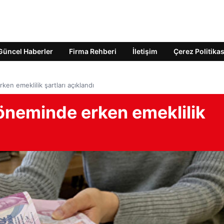
Güncel Haberler
Firma Rehberi
İletişim
Çerez Politikas
ken emeklilik şartları açıklandı
döneminde erken emeklilik