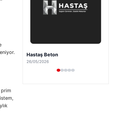
e
eniyor.
Enes Kaplan Avukatlık Bürosu
28/04/2026
n prim
istem,
ylık