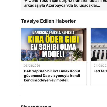
← Cenk Tosun için sürpriz transfer iddiası! Es
arkadaşıyla Azerbaycan’da buluşacaklar…
Tavsiye Edilen Haberler
05/08/2026
04/08/20
DAP Yapı’dan bir ilk! Emlak Konut
Fed faiz
güvencesi Dap vizyonuyla kendi
kendini ödeyen ev modeli