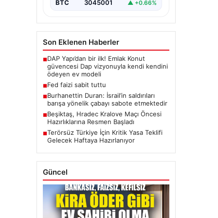
BTC
3045001
▲ +0.66%
Son Eklenen Haberler
DAP Yapı’dan bir ilk! Emlak Konut
■
güvencesi Dap vizyonuyla kendi kendini
ödeyen ev modeli
Fed faizi sabit tuttu
■
Burhanettin Duran: İsrail’in saldırıları
■
barışa yönelik çabayı sabote etmektedir
Beşiktaş, Hradec Kralove Maçı Öncesi
■
Hazırlıklarına Resmen Başladı
Terörsüz Türkiye İçin Kritik Yasa Teklifi
■
Gelecek Haftaya Hazırlanıyor
Güncel