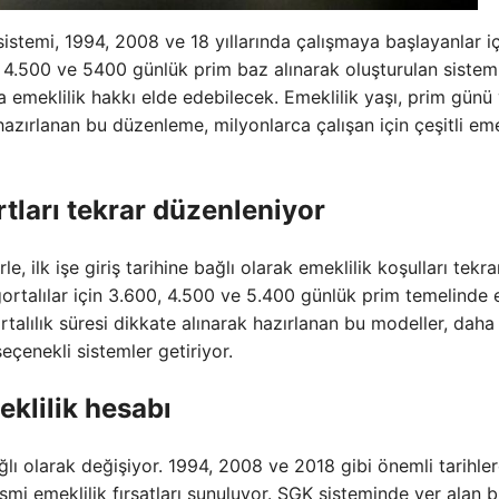
sistemi, 1994, 2008 ve 18 yıllarında çalışmaya başlayanlar i
0, 4.500 ve 5400 günlük prim baz alınarak oluşturulan sisteml
ta emeklilik hakkı elde edebilecek. Emeklilik yaşı, prim günü
 hazırlanan bu düzenleme, milyonlarca çalışan için çeşitli eme
rtları tekrar düzenleniyor
, ilk işe giriş tarihine bağlı olarak emeklilik koşulları tekra
igortalılar için 3.600, 4.500 ve 5.400 günlük prim temelinde
ortalılık süresi dikkate alınarak hazırlanan bu modeller, daha
çenekli sistemler getiriyor.
klilik hesabı
ağlı olarak değişiyor. 1994, 2008 ve 2018 gibi önemli tarihle
ısmi emeklilik fırsatları sunuluyor. SGK sisteminde yer alan 