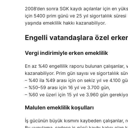
2008’den sonra SGK kaydı açılanlar için en yükse
için 5400 prim günü ve 25 yıl sigortalılık süresi 
yaşında emeklilik hakkı kazanabiliyor.
Engelli vatandaşlara özel erken
Vergi indirimiyle erken emeklilik
En az %40 engellilik raporu bulunan çalışanlar, v
kazanabiliyor. Prim gün sayısı ve sigortalılık sür
– %40 ila %49 arası için on sekiz yıl ve 4.100 gü
– %50–59 arası için 16 yıl ve 3.700 gün,
– %60 ve üzeri için 15 yıl ve 3.960 gün gerekiyo
Malulen emeklilik koşulları
İş gücünün büyük kısmını kaybeden çalışanlar, r
Bu uygulama, sadece iş gücü kaybı kalıcı olan k