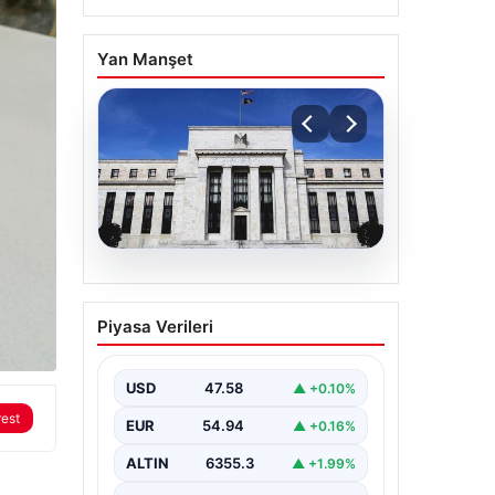
Yan Manşet
04.08.2026
Fed faizi sabit tuttu
Piyasa Verileri
USD
47.58
▲ +0.10%
rest
EUR
54.94
▲ +0.16%
ALTIN
6355.3
▲ +1.99%