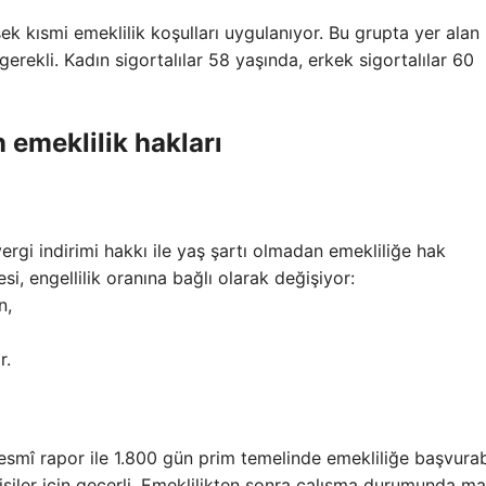
k kısmi emeklilik koşulları uygulanıyor. Bu grupta yer alan k
gerekli. Kadın sigortalılar 58 yaşında, erkek sigortalılar 60
 emeklilik hakları
ergi indirimi hakkı ile yaş şartı olmadan emekliliğe hak
esi, engellilik oranına bağlı olarak değişiyor:
n,
r.
esmî rapor ile 1.800 gün prim temelinde emekliliğe başvurabi
işiler için geçerli. Emeklilikten sonra çalışma durumunda m