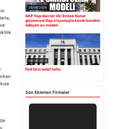
05/08/2026
çin
DAP Yapı’dan bir ilk! Emlak Konut
erle,
güvencesi Dap vizyonuyla kendi kendini
 ve
ödeyen ev modeli
klilik
04/08/2026
r
Fed faizi sabit tuttu
 erken
 kısa
Son Eklenen Firmalar
rde
bu