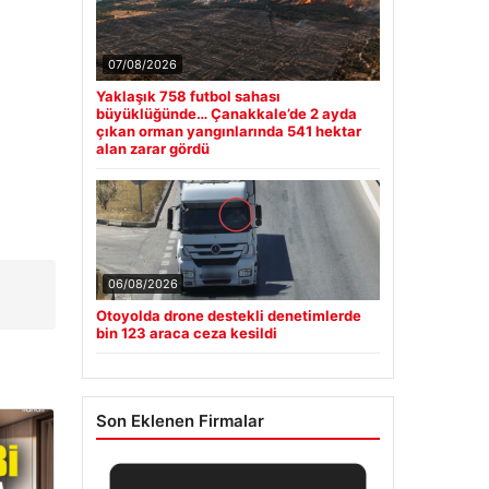
07/08/2026
Yaklaşık 758 futbol sahası
büyüklüğünde… Çanakkale’de 2 ayda
çıkan orman yangınlarında 541 hektar
alan zarar gördü
06/08/2026
Otoyolda drone destekli denetimlerde
bin 123 araca ceza kesildi
Son Eklenen Firmalar