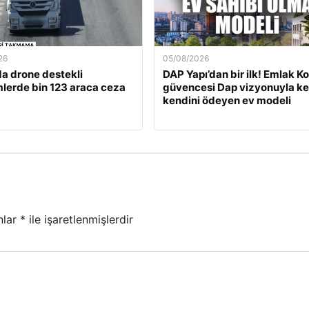
26
05/08/2026
a drone destekli
DAP Yapı’dan bir ilk! Emlak K
lerde bin 123 araca ceza
güvencesi Dap vizyonuyla ke
kendini ödeyen ev modeli
nlar
*
ile işaretlenmişlerdir