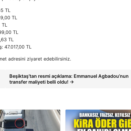
65 TL
799,00 TL
1 TL
599,00 TL
5,63 TL
ş: 47.017,00 TL
.net adresini ziyaret edebilirsiniz.
Beşiktaş’tan resmi açıklama: Emmanuel Agbadou’nun
transfer maliyeti belli oldu! →