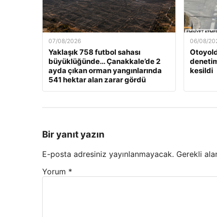
07/08/2026
06/08/20
Yaklaşık 758 futbol sahası
Otoyold
büyüklüğünde… Çanakkale’de 2
denetim
ayda çıkan orman yangınlarında
kesildi
541 hektar alan zarar gördü
Bir yanıt yazın
E-posta adresiniz yayınlanmayacak.
Gerekli ala
Yorum
*