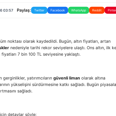
Paylaş:
6 03:57
Twitter
Facebook
WhatsApp
Reddit
Pinte
m noktası olarak kaydedildi. Bugün, altın fiyatları, artan
skler
nedeniyle tarihi rekor seviyelere ulaştı. Ons altın, ilk k
 fiyatları 7 bin 100 TL seviyesine yaklaştı.
gerginlikler, yatırımcıların
güvenli liman
olarak altına
arının yükselişini sürdürmesine katkı sağladı. Bugün piyasal
artmasını sağladı.
için detaylar şöyle: