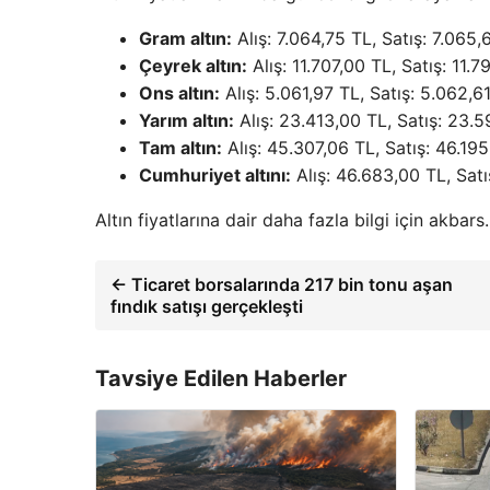
Gram altın:
Alış: 7.064,75 TL, Satış: 7.065,
Çeyrek altın:
Alış: 11.707,00 TL, Satış: 11.
Ons altın:
Alış: 5.061,97 TL, Satış: 5.062,6
Yarım altın:
Alış: 23.413,00 TL, Satış: 23.
Tam altın:
Alış: 45.307,06 TL, Satış: 46.19
Cumhuriyet altını:
Alış: 46.683,00 TL, Satı
Altın fiyatlarına dair daha fazla bilgi için akbars
← Ticaret borsalarında 217 bin tonu aşan
fındık satışı gerçekleşti
Tavsiye Edilen Haberler