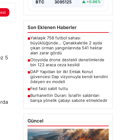
BTC
3095125
▲ +0.96%
rest
Son Eklenen Haberler
Yaklaşık 758 futbol sahası
■
büyüklüğünde… Çanakkale’de 2 ayda
çıkan orman yangınlarında 541 hektar
alan zarar gördü
ez 5
Otoyolda drone destekli denetimlerde
■
bin 123 araca ceza kesildi
DAP Yapı’dan bir ilk! Emlak Konut
■
güvencesi Dap vizyonuyla kendi kendini
ödeyen ev modeli
Fed faizi sabit tuttu
■
Burhanettin Duran: İsrail’in saldırıları
■
barışa yönelik çabayı sabote etmektedir
arda
Güncel