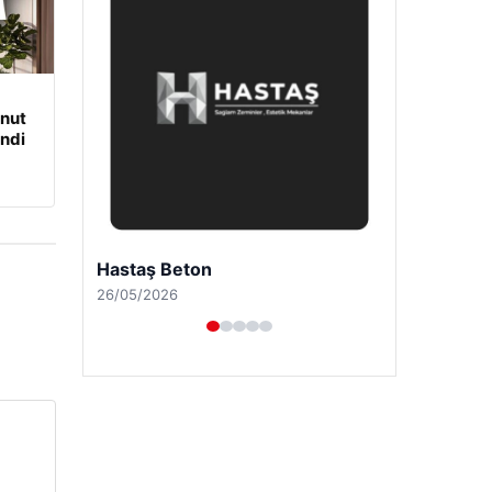
onut
ndi
Enes Kaplan Avukatlık Bürosu
28/04/2026