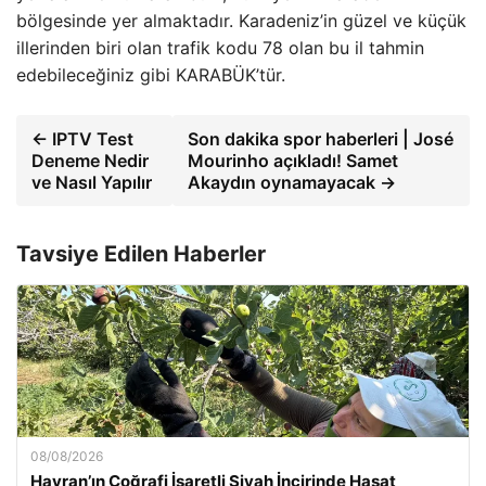
bölgesinde yer almaktadır. Karadeniz’in güzel ve küçük
illerinden biri olan trafik kodu 78 olan bu il tahmin
edebileceğiniz gibi KARABÜK’tür.
← IPTV Test
Son dakika spor haberleri | José
Deneme Nedir
Mourinho açıkladı! Samet
ve Nasıl Yapılır
Akaydın oynamayacak →
Tavsiye Edilen Haberler
08/08/2026
Havran’ın Coğrafi İşaretli Siyah İncirinde Hasat