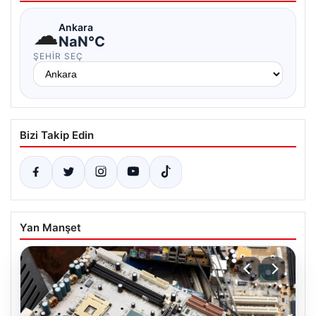
☁
Ankara
NaN°C
ŞEHIR SEÇ
Bizi Takip Edin
Yan Manşet