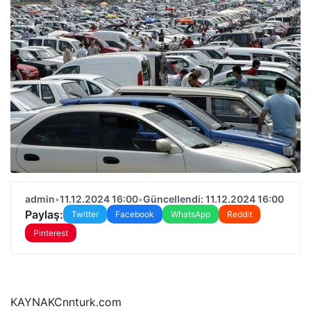
admin
•
11.12.2024 16:00
•
Güncellendi: 11.12.2024 16:00
Paylaş:
Twitter
Facebook
WhatsApp
Reddit
Pinterest
KAYNAK
Cnnturk.com