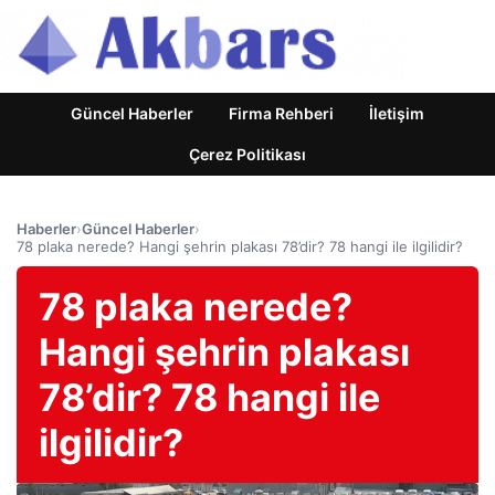
Güncel Haberler
Firma Rehberi
İletişim
Çerez Politikası
Haberler
›
Güncel Haberler
›
78 plaka nerede? Hangi şehrin plakası 78’dir? 78 hangi ile ilgilidir?
78 plaka nerede?
Hangi şehrin plakası
78’dir? 78 hangi ile
ilgilidir?