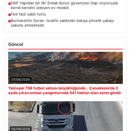
DAP Yapı’dan bir ilk! Emlak Konut güvencesi Dap vizyonuyla
■
kendi kendini ödeyen ev modeli
Fed faizi sabit tuttu
■
Burhanettin Duran: İsrail’in saldırıları barışa yönelik çabayı
■
sabote etmektedir
Güncel
07/08/2026
Yaklaşık 758 futbol sahası büyüklüğünde… Çanakkale’de 2
ayda çıkan orman yangınlarında 541 hektar alan zarar gördü
06/08/2026