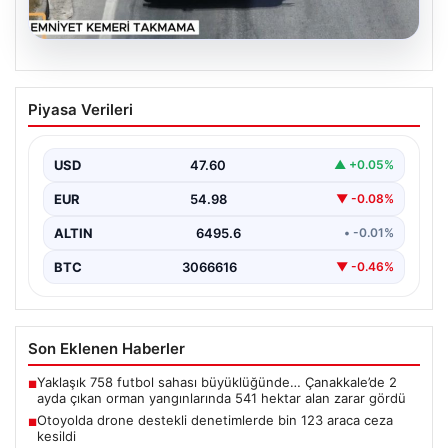
06.08.2026
Otoyolda drone destekli denetimlerde
Piyasa Verileri
bin 123 araca ceza kesildi
Gaziantep’te Temmuz ayı boyunca jandarma ekiplerinin
sürdürdüğü drone destekli otoyol denetimlerinde
USD
47.60
▲ +0.05%
yoğun bir kontrol…
EUR
54.98
▼ -0.08%
ALTIN
6495.6
• -0.01%
BTC
3066616
▼ -0.46%
Son Eklenen Haberler
Yaklaşık 758 futbol sahası büyüklüğünde… Çanakkale’de 2
■
ayda çıkan orman yangınlarında 541 hektar alan zarar gördü
Otoyolda drone destekli denetimlerde bin 123 araca ceza
■
kesildi