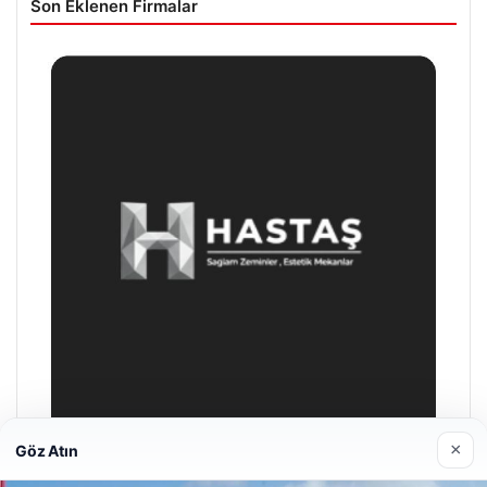
Son Eklenen Firmalar
×
Göz Atın
Enes Kaplan Avukatlık Bürosu