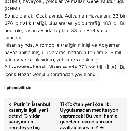
(DHMI), havayolu, yolcular ve malları Genel Müdürlüğü
(DHMI).
Sonuç olarak, Ocak ayında Adiyaman Havaalanı, 33 bin
676 iç trafik trafiği, uluslararası yolcu trafiği 183 idi. Bu
nedenle, Nisan ayında toplam 33 bin 859 yolcu
sunuldu.
Nisan ayında, Airomobile trafiğinin inişi ve Adıyaman
havaalanına iniş, uluslararası hatlarda toplam 309 milli
takıma ve 1’e ulaşırken, yükleme kaçakçılığı
(yük+posta+bagaj) Nisan ayında 273 ton idi. (İHA)
Bu
içerik Hazar Gönüllü tarafından yayınlandı
İlgilenebilirsin
← Putin’in İstanbul
TikTok’tan yeni özellik:
kararıyla ilgili yeni
Uygulamadan meditasyon
detay! ‘3 yıldır
yaptıracak! Bu yeni hamle
sarayından
gençlerin ekran süresini
neredeyse hiç
azaltabilecek mi? →