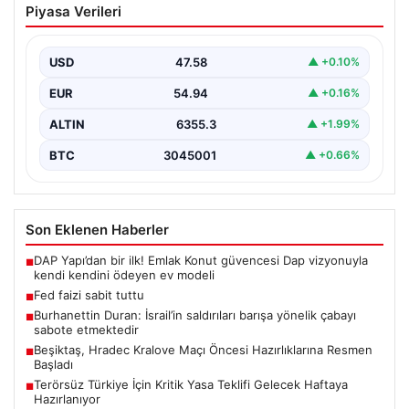
Piyasa Verileri
USD
47.58
▲ +0.10%
EUR
54.94
▲ +0.16%
ALTIN
6355.3
▲ +1.99%
BTC
3045001
▲ +0.66%
Son Eklenen Haberler
DAP Yapı’dan bir ilk! Emlak Konut güvencesi Dap vizyonuyla
■
kendi kendini ödeyen ev modeli
Fed faizi sabit tuttu
■
Burhanettin Duran: İsrail’in saldırıları barışa yönelik çabayı
■
sabote etmektedir
Beşiktaş, Hradec Kralove Maçı Öncesi Hazırlıklarına Resmen
■
Başladı
Terörsüz Türkiye İçin Kritik Yasa Teklifi Gelecek Haftaya
■
Hazırlanıyor