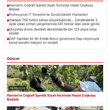
Havran’ın Coğrafi İşaretli Siyah İncirinde Hasat Coşkusu
■
Başladı
Profesyonel IT Yönetimi ile Sürdürülebilir Hizmetleri
■
Yaklaşık 758 futbol sahası büyüklüğünde… Çanakkale’de 2
■
ayda çıkan orman yangınlarında 541 hektar alan zarar gördü
Otoyolda drone destekli denetimlerde bin 123 araca ceza
■
kesildi
DAP Yapı’dan bir ilk! Emlak Konut güvencesi Dap vizyonuyla
■
kendi kendini ödeyen ev modeli
Güncel
08/08/2026
Havran’ın Coğrafi İşaretli Siyah İncirinde Hasat Coşkusu
Başladı