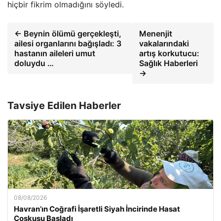
hiçbir fikrim olmadığını söyledi.
← Beynin ölümü gerçekleşti,
Menenjit
ailesi organlarını bağışladı: 3
vakalarındaki
hastanın aileleri umut
artış korkutucu:
doluydu …
Sağlık Haberleri
→
Tavsiye Edilen Haberler
08/08/2026
Havran’ın Coğrafi İşaretli Siyah İncirinde Hasat
Coşkusu Başladı