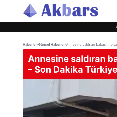
Haberler
›
Güncel Haberler
›
Annesine saldıran babasını bıça
Annesine saldıran b
– Son Dakika Türkiye