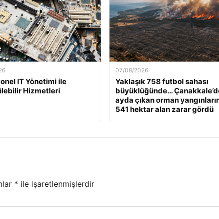
26
07/08/2026
onel IT Yönetimi ile
Yaklaşık 758 futbol sahası
lebilir Hizmetleri
büyüklüğünde… Çanakkale’d
ayda çıkan orman yangınları
541 hektar alan zarar gördü
nlar
*
ile işaretlenmişlerdir