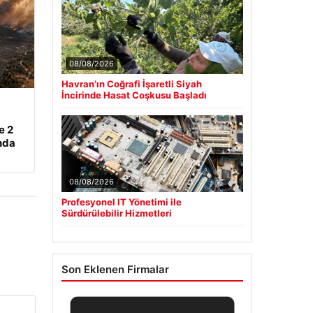
08/08/2026
Havran’ın Coğrafi İşaretli Siyah
İncirinde Hasat Coşkusu Başladı
e 2
nda
08/08/2026
Profesyonel IT Yönetimi ile
Sürdürülebilir Hizmetleri
Son Eklenen Firmalar