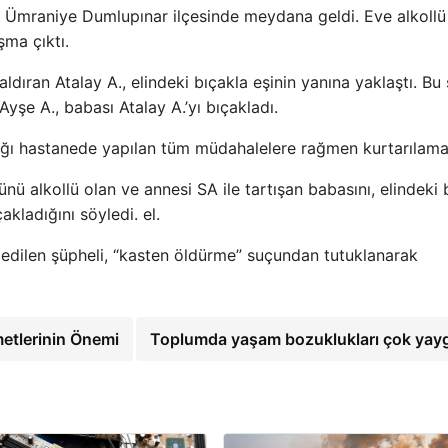
a Ümraniye Dumlupınar ilçesinde meydana geldi. Eve alkoll
şma çıktı.
ıran Atalay A., elindeki bıçakla eşinin yanına yaklaştı. Bu 
yşe A., babası Atalay A.’yı bıçakladı.
ıldığı hastanede yapılan tüm müdahalelere rağmen kurtarılama
nü alkollü olan ve annesi SA ile tartışan babasını, elindeki 
ladığını söyledi. el.
 edilen şüpheli, “kasten öldürme” suçundan tutuklanarak
metlerinin Önemi
Toplumda yaşam bozuklukları çok yay