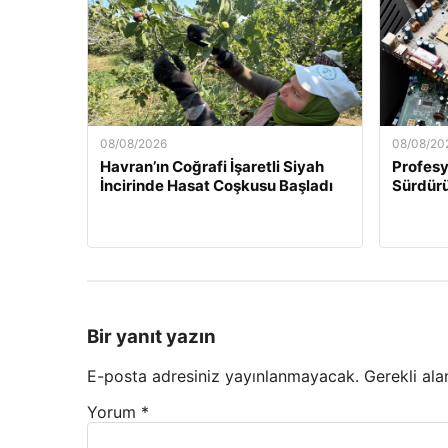
08/08/2026
08/08/20
Havran’ın Coğrafi İşaretli Siyah
Profesy
İncirinde Hasat Coşkusu Başladı
Sürdürü
Bir yanıt yazın
E-posta adresiniz yayınlanmayacak.
Gerekli ala
Yorum
*