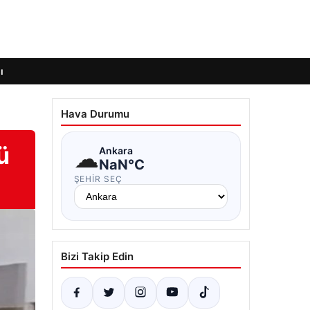
ı
Hava Durumu
ü
☁
Ankara
NaN°C
ŞEHIR SEÇ
Bizi Takip Edin