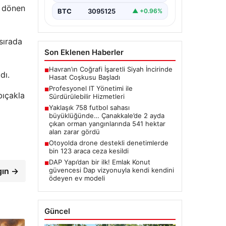
ü dönen
BTC
3095125
▲ +0.96%
sırada
Son Eklenen Haberler
Havran’ın Coğrafi İşaretli Siyah İncirinde
■
dı.
Hasat Coşkusu Başladı
Profesyonel IT Yönetimi ile
■
bıçakla
Sürdürülebilir Hizmetleri
Yaklaşık 758 futbol sahası
■
büyüklüğünde… Çanakkale’de 2 ayda
çıkan orman yangınlarında 541 hektar
alan zarar gördü
Otoyolda drone destekli denetimlerde
■
bin 123 araca ceza kesildi
DAP Yapı’dan bir ilk! Emlak Konut
■
güvencesi Dap vizyonuyla kendi kendini
gın →
ödeyen ev modeli
Güncel