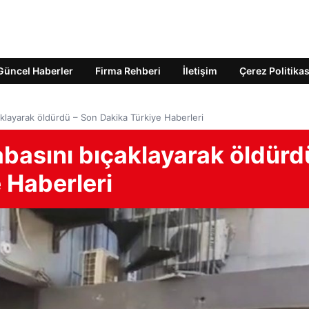
Güncel Haberler
Firma Rehberi
İletişim
Çerez Politikas
klayarak öldürdü – Son Dakika Türkiye Haberleri
abasını bıçaklayarak öldürd
 Haberleri