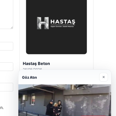
Enes Kaplan Avukatlık Bürosu
28/04/2026
×
Göz Atın
n.