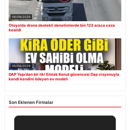
06/08/2026
Otoyolda drone destekli denetimlerde bin 123 araca ceza
kesildi
05/08/2026
DAP Yapı’dan bir ilk! Emlak Konut güvencesi Dap vizyonuyla
kendi kendini ödeyen ev modeli
Son Eklenen Firmalar