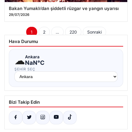
Bakan Yumaklı’dan şiddetli rüzgar ve yangın uyarısı
29/07/2026
Yazı
1
2
…
220
Sonraki
sayfalaması
Hava Durumu
☁
Ankara
NaN°C
ŞEHIR SEÇ
Bizi Takip Edin