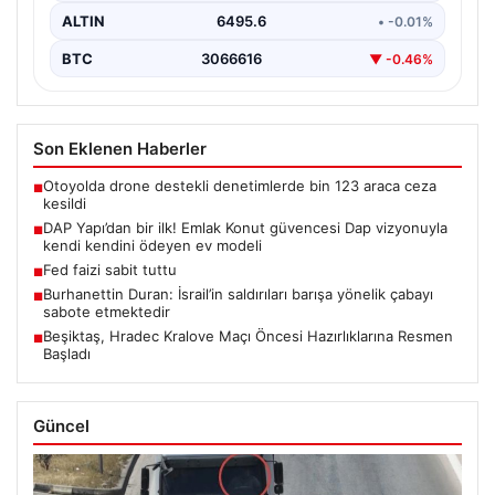
ALTIN
6495.6
• -0.01%
BTC
3066616
▼ -0.46%
Son Eklenen Haberler
Otoyolda drone destekli denetimlerde bin 123 araca ceza
■
kesildi
DAP Yapı’dan bir ilk! Emlak Konut güvencesi Dap vizyonuyla
■
kendi kendini ödeyen ev modeli
Fed faizi sabit tuttu
■
Burhanettin Duran: İsrail’in saldırıları barışa yönelik çabayı
■
sabote etmektedir
Beşiktaş, Hradec Kralove Maçı Öncesi Hazırlıklarına Resmen
■
Başladı
Güncel