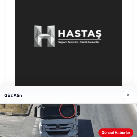
×
Göz Atın
Enes Kaplan Avukatlık Bürosu
28/04/2026
Güncel Haberler
Web sitemizi nasıl kullandığınızı daha iyi anlayabilmek,