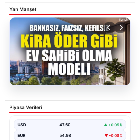
Yan Manşet
05.08.2026
DAP Yapı’dan bir ilk! Emlak Konut
Piyasa Verileri
güvencesi Dap vizyonuyla kendi
kendini ödeyen ev modeli
USD
47.60
▲ +0.05%
EUR
54.98
▼ -0.08%