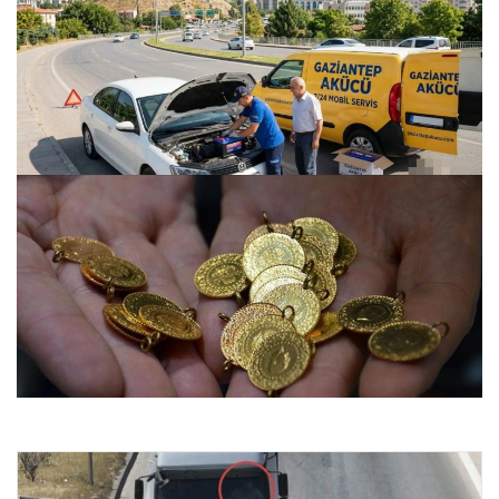
Gaziantep Geneli Otomobil Enerji Sistemleri – Gaziantep
Akü
24.07.2026 22:10
Altın fiyatları canlı 14 Nisan 2026: Altın fiyatları ne kadar
oldu? Gram, çeyrek, yarım ve cumhuriyet altını alış satış
fiyatları