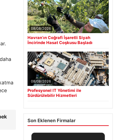
08/08/2026
Havran’ın Coğrafi İşaretli Siyah
İncirinde Hasat Coşkusu Başladı
ar.
 daha
08/08/2026
 katma
ece
Profesyonel IT Yönetimi ile
Sürdürülebilir Hizmetleri
bek
Son Eklenen Firmalar