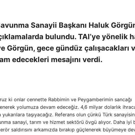
 Savunma Sanayii Başkanı Haluk Görgü
klamalarda bulundu. TAI’ye yönelik h
 ve Görgün, gece gündüz çalışacakları 
am edecekleri mesajını verdi.
oruz ki onlar cennette Rabbimin ve Peygamberimin sancağı
enerek yolumuza devam edeceğiz. 4,6 milyar dolarlık ihrac
yukarılara taşıyacağız. Referans olun çünkü Türk sanayisin
unma sanayi, tarım ve hizmet sektörü övgü alıyor. Daha iyi b
erör saldırısını arkamızda bırakıp güçlenerek büyümeye d