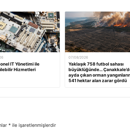
26
07/08/2026
onel IT Yönetimi ile
Yaklaşık 758 futbol sahası
lebilir Hizmetleri
büyüklüğünde… Çanakkale’d
ayda çıkan orman yangınları
541 hektar alan zarar gördü
nlar
*
ile işaretlenmişlerdir