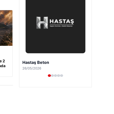
e 2
Enes Kaplan Avukatlık Bürosu
nda
28/04/2026