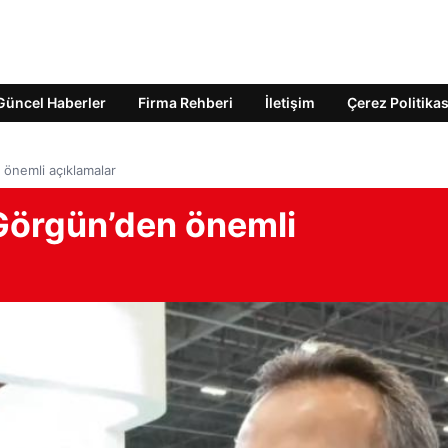
Güncel Haberler
Firma Rehberi
İletişim
Çerez Politikas
önemli açıklamalar
Görgün’den önemli