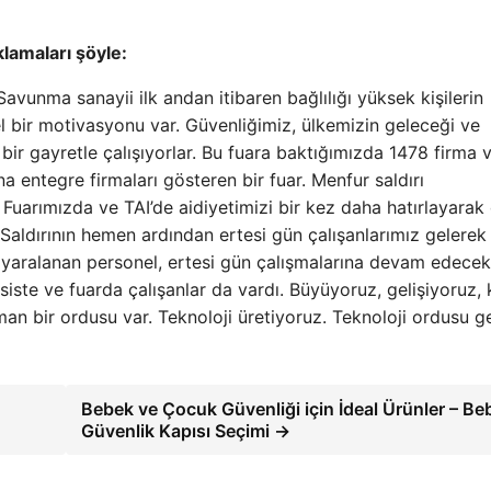
lamaları şöyle:
 Savunma sanayii ilk andan itibaren bağlılığı yüksek kişilerin
el bir motivasyonu var. Güvenliğimiz, ülkemizin geleceği ve
l bir gayretle çalışıyorlar. Bu fuara baktığımızda 1478 firma v
a entegre firmaları gösteren bir fuar. Menfur saldırı
Fuarımızda ve TAI’de aidiyetimizi bir kez daha hatırlayarak
aldırının hemen ardından ertesi gün çalışanlarımız gelerek
da yaralanan personel, ertesi gün çalışmalarına devam edecek
tesiste ve fuarda çalışanlar da vardı. Büyüyoruz, gelişiyoruz,
an bir ordusu var. Teknoloji üretiyoruz. Teknoloji ordusu g
Bebek ve Çocuk Güvenliği için İdeal Ürünler – Be
Güvenlik Kapısı Seçimi →