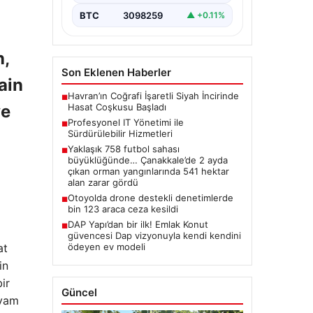
BTC
3098259
▲ +0.11%
n,
Son Eklenen Haberler
ain
Havran’ın Coğrafi İşaretli Siyah İncirinde
■
ve
Hasat Coşkusu Başladı
Profesyonel IT Yönetimi ile
■
Sürdürülebilir Hizmetleri
Yaklaşık 758 futbol sahası
■
büyüklüğünde… Çanakkale’de 2 ayda
çıkan orman yangınlarında 541 hektar
alan zarar gördü
Otoyolda drone destekli denetimlerde
■
bin 123 araca ceza kesildi
DAP Yapı’dan bir ilk! Emlak Konut
■
güvencesi Dap vizyonuyla kendi kendini
ödeyen ev modeli
at
in
ir
Güncel
evam