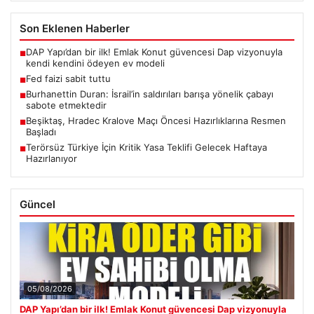
Son Eklenen Haberler
DAP Yapı’dan bir ilk! Emlak Konut güvencesi Dap vizyonuyla
■
kendi kendini ödeyen ev modeli
Fed faizi sabit tuttu
■
Burhanettin Duran: İsrail’in saldırıları barışa yönelik çabayı
■
sabote etmektedir
Beşiktaş, Hradec Kralove Maçı Öncesi Hazırlıklarına Resmen
■
Başladı
Terörsüz Türkiye İçin Kritik Yasa Teklifi Gelecek Haftaya
■
Hazırlanıyor
Güncel
05/08/2026
DAP Yapı’dan bir ilk! Emlak Konut güvencesi Dap vizyonuyla