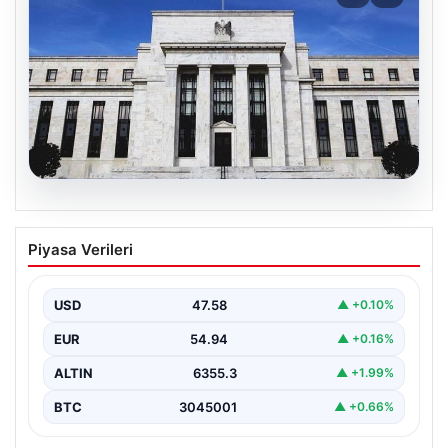
04.08.2026
Fed faizi sabit tuttu
Piyasa Verileri
USD
47.58
▲ +0.10%
EUR
54.94
▲ +0.16%
ALTIN
6355.3
▲ +1.99%
BTC
3045001
▲ +0.66%