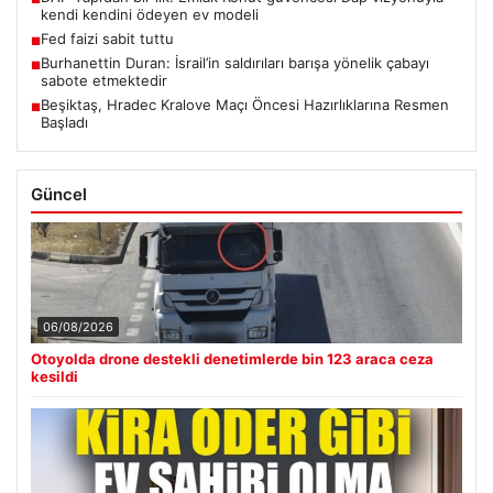
kendi kendini ödeyen ev modeli
Fed faizi sabit tuttu
■
Burhanettin Duran: İsrail’in saldırıları barışa yönelik çabayı
■
sabote etmektedir
Beşiktaş, Hradec Kralove Maçı Öncesi Hazırlıklarına Resmen
■
Başladı
Güncel
06/08/2026
Otoyolda drone destekli denetimlerde bin 123 araca ceza
kesildi