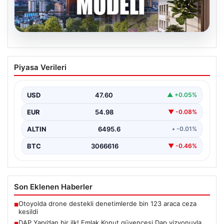
05.08.2026
DAP Yapı’dan bir ilk! Emlak Konut
Piyasa Verileri
güvencesi Dap vizyonuyla kendi
kendini ödeyen ev modeli
USD
47.60
▲ +0.05%
EUR
54.98
▼ -0.08%
ALTIN
6495.6
• -0.01%
BTC
3066616
▼ -0.46%
Son Eklenen Haberler
Otoyolda drone destekli denetimlerde bin 123 araca ceza
■
kesildi
DAP Yapı’dan bir ilk! Emlak Konut güvencesi Dap vizyonuyla
■