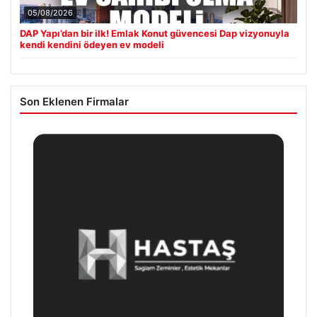
05/08/2026
DAP Yapı’dan bir ilk! Emlak Konut güvencesi Dap vizyonuyla
kendi kendini ödeyen ev modeli
Son Eklenen Firmalar