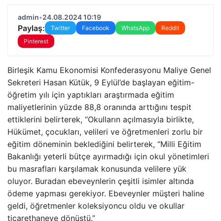
admin
•
24.08.2024 10:19
Paylaş:
Twitter
Facebook
WhatsApp
Reddit
Pinterest
Birleşik Kamu Ekonomisi Konfederasyonu Maliye Genel
Sekreteri Hasan Kütük, 9 Eylül’de başlayan eğitim-
öğretim yılı için yaptıkları araştırmada eğitim
maliyetlerinin yüzde 88,8 oranında arttığını tespit
ettiklerini belirterek, “Okulların açılmasıyla birlikte,
Hükümet, çocukları, velileri ve öğretmenleri zorlu bir
eğitim döneminin beklediğini belirterek, “Milli Eğitim
Bakanlığı yeterli bütçe ayırmadığı için okul yönetimleri
bu masrafları karşılamak konusunda velilere yük
oluyor. Buradan ebeveynlerin çeşitli isimler altında
ödeme yapması gerekiyor. Ebeveynler müşteri haline
geldi, öğretmenler koleksiyoncu oldu ve okullar
ticarethaneye dönüştü.”