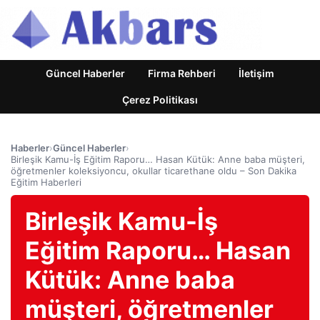
Güncel Haberler
Firma Rehberi
İletişim
Çerez Politikası
Haberler
›
Güncel Haberler
›
Birleşik Kamu-İş Eğitim Raporu… Hasan Kütük: Anne baba müşteri,
öğretmenler koleksiyoncu, okullar ticarethane oldu – Son Dakika
Eğitim Haberleri
Birleşik Kamu-İş
Eğitim Raporu… Hasan
Kütük: Anne baba
müşteri, öğretmenler