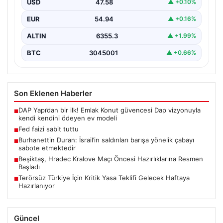
USD
47.58
▲ +0.10%
EUR
54.94
▲ +0.16%
ALTIN
6355.3
▲ +1.99%
BTC
3045001
▲ +0.66%
Son Eklenen Haberler
DAP Yapı’dan bir ilk! Emlak Konut güvencesi Dap vizyonuyla
■
kendi kendini ödeyen ev modeli
Fed faizi sabit tuttu
■
Burhanettin Duran: İsrail’in saldırıları barışa yönelik çabayı
■
sabote etmektedir
Beşiktaş, Hradec Kralove Maçı Öncesi Hazırlıklarına Resmen
■
Başladı
Terörsüz Türkiye İçin Kritik Yasa Teklifi Gelecek Haftaya
■
Hazırlanıyor
Güncel