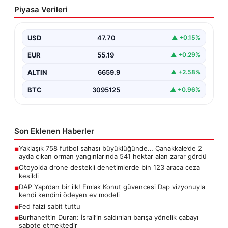
Otoyolda drone destekli denetimlerde
Piyasa Verileri
bin 123 araca ceza kesildi
Gaziantep’te Temmuz ayı boyunca jandarma ekiplerinin
sürdürdüğü drone destekli otoyol denetimlerinde
USD
47.70
▲ +0.15%
yoğun bir kontrol…
EUR
55.19
▲ +0.29%
ALTIN
6659.9
▲ +2.58%
BTC
3095125
▲ +0.96%
Son Eklenen Haberler
Yaklaşık 758 futbol sahası büyüklüğünde… Çanakkale’de 2
■
ayda çıkan orman yangınlarında 541 hektar alan zarar gördü
Otoyolda drone destekli denetimlerde bin 123 araca ceza
■
kesildi
DAP Yapı’dan bir ilk! Emlak Konut güvencesi Dap vizyonuyla
■
kendi kendini ödeyen ev modeli
Fed faizi sabit tuttu
■
Burhanettin Duran: İsrail’in saldırıları barışa yönelik çabayı
■
sabote etmektedir