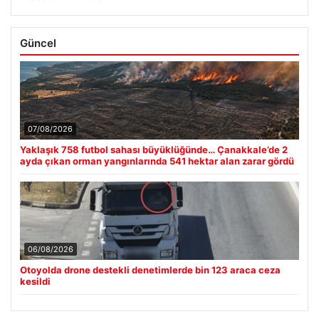
Güncel
07/08/2026
Yaklaşık 758 futbol sahası büyüklüğünde… Çanakkale’de 2
ayda çıkan orman yangınlarında 541 hektar alan zarar gördü
06/08/2026
Otoyolda drone destekli denetimlerde bin 123 araca ceza
kesildi