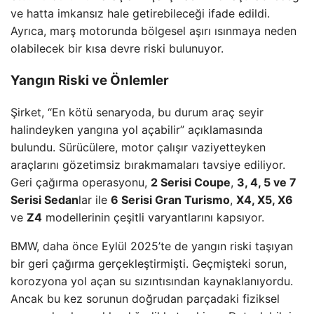
ve hatta imkansız hale getirebileceği ifade edildi.
Ayrıca, marş motorunda bölgesel aşırı ısınmaya neden
olabilecek bir kısa devre riski bulunuyor.
Yangın Riski ve Önlemler
Şirket, “En kötü senaryoda, bu durum araç seyir
halindeyken yangına yol açabilir” açıklamasında
bulundu. Sürücülere, motor çalışır vaziyetteyken
araçlarını gözetimsiz bırakmamaları tavsiye ediliyor.
Geri çağırma operasyonu,
2 Serisi Coupe
,
3, 4, 5 ve 7
Serisi Sedan
lar ile
6 Serisi Gran Turismo
,
X4, X5, X6
ve
Z4
modellerinin çeşitli varyantlarını kapsıyor.
BMW, daha önce Eylül 2025’te de yangın riski taşıyan
bir geri çağırma gerçekleştirmişti. Geçmişteki sorun,
korozyona yol açan su sızıntısından kaynaklanıyordu.
Ancak bu kez sorunun doğrudan parçadaki fiziksel