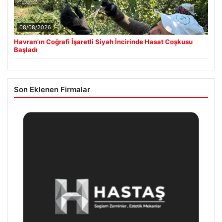
08/08/2026
Havran’ın Coğrafi İşaretli Siyah İncirinde Hasat Coşkusu
Başladı
Son Eklenen Firmalar