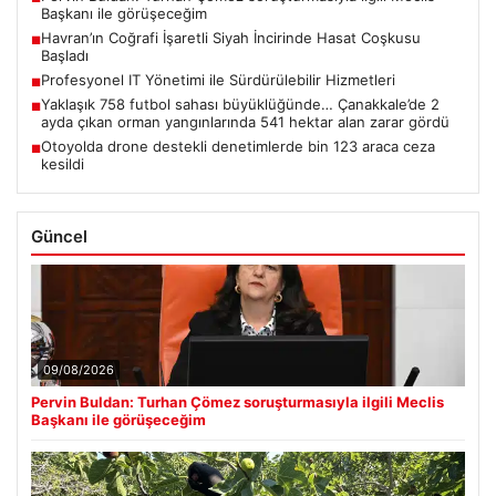
Başkanı ile görüşeceğim
Havran’ın Coğrafi İşaretli Siyah İncirinde Hasat Coşkusu
■
Başladı
Profesyonel IT Yönetimi ile Sürdürülebilir Hizmetleri
■
Yaklaşık 758 futbol sahası büyüklüğünde… Çanakkale’de 2
■
ayda çıkan orman yangınlarında 541 hektar alan zarar gördü
Otoyolda drone destekli denetimlerde bin 123 araca ceza
■
kesildi
Güncel
09/08/2026
Pervin Buldan: Turhan Çömez soruşturmasıyla ilgili Meclis
Başkanı ile görüşeceğim