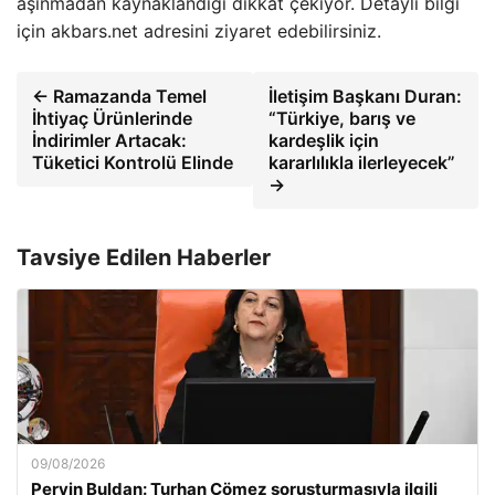
aşınmadan kaynaklandığı dikkat çekiyor. Detaylı bilgi
için akbars.net adresini ziyaret edebilirsiniz.
← Ramazanda Temel
İletişim Başkanı Duran:
İhtiyaç Ürünlerinde
“Türkiye, barış ve
İndirimler Artacak:
kardeşlik için
Tüketici Kontrolü Elinde
kararlılıkla ilerleyecek”
→
Tavsiye Edilen Haberler
09/08/2026
Pervin Buldan: Turhan Çömez soruşturmasıyla ilgili