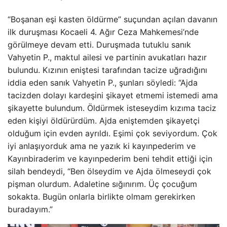
“Boşanan eşi kasten öldürme” suçundan açılan davanın
ilk duruşması Kocaeli 4. Ağır Ceza Mahkemesi’nde
görülmeye devam etti. Duruşmada tutuklu sanık
Vahyetin P., maktul ailesi ve partinin avukatları hazır
bulundu. Kızının eniştesi tarafından tacize uğradığını
iddia eden sanık Vahyetin P., şunları söyledi: “Ajda
tacizden dolayı kardeşini şikayet etmemi istemedi ama
şikayette bulundum. Öldürmek isteseydim kızıma taciz
eden kişiyi öldürürdüm. Ajda eniştemden şikayetçi
olduğum için evden ayrıldı. Eşimi çok seviyordum. Çok
iyi anlaşıyorduk ama ne yazık ki kayınpederim ve
Kayınbiraderim ve kayınpederim beni tehdit ettiği için
silah bendeydi, “Ben ölseydim ve Ajda ölmeseydi çok
pişman olurdum. Adaletine sığınırım. Üç çocuğum
sokakta. Bugün onlarla birlikte olmam gerekirken
buradayım.”