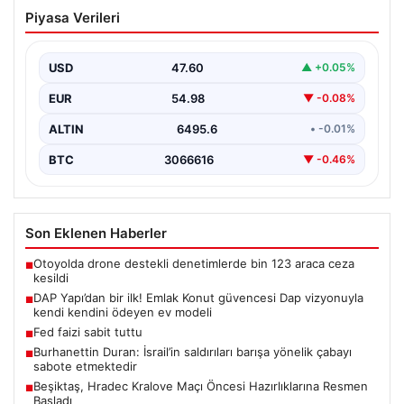
DAP Yapı’dan bir ilk! Emlak Konut
Piyasa Verileri
güvencesi Dap vizyonuyla kendi
kendini ödeyen ev modeli
USD
47.60
▲ +0.05%
EUR
54.98
▼ -0.08%
ALTIN
6495.6
• -0.01%
BTC
3066616
▼ -0.46%
Son Eklenen Haberler
Otoyolda drone destekli denetimlerde bin 123 araca ceza
■
kesildi
DAP Yapı’dan bir ilk! Emlak Konut güvencesi Dap vizyonuyla
■
kendi kendini ödeyen ev modeli
Fed faizi sabit tuttu
■
Burhanettin Duran: İsrail’in saldırıları barışa yönelik çabayı
■
sabote etmektedir
Beşiktaş, Hradec Kralove Maçı Öncesi Hazırlıklarına Resmen
■
Başladı