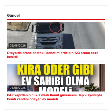
Güncel
06/08/2026
Otoyolda drone destekli denetimlerde bin 123 araca ceza
kesildi
05/08/2026
DAP Yapı’dan bir ilk! Emlak Konut güvencesi Dap vizyonuyla
kendi kendini ödeyen ev modeli