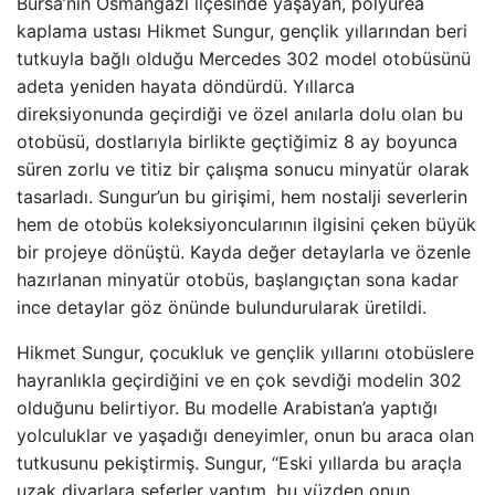
Bursa’nın Osmangazi ilçesinde yaşayan, polyurea
kaplama ustası Hikmet Sungur, gençlik yıllarından beri
tutkuyla bağlı olduğu Mercedes 302 model otobüsünü
adeta yeniden hayata döndürdü. Yıllarca
direksiyonunda geçirdiği ve özel anılarla dolu olan bu
otobüsü, dostlarıyla birlikte geçtiğimiz 8 ay boyunca
süren zorlu ve titiz bir çalışma sonucu minyatür olarak
tasarladı. Sungur’un bu girişimi, hem nostalji severlerin
hem de otobüs koleksiyoncularının ilgisini çeken büyük
bir projeye dönüştü. Kayda değer detaylarla ve özenle
hazırlanan minyatür otobüs, başlangıçtan sona kadar
ince detaylar göz önünde bulundurularak üretildi.
Hikmet Sungur, çocukluk ve gençlik yıllarını otobüslere
hayranlıkla geçirdiğini ve en çok sevdiği modelin 302
olduğunu belirtiyor. Bu modelle Arabistan’a yaptığı
yolculuklar ve yaşadığı deneyimler, onun bu araca olan
tutkusunu pekiştirmiş. Sungur, “Eski yıllarda bu araçla
uzak diyarlara seferler yaptım, bu yüzden onun