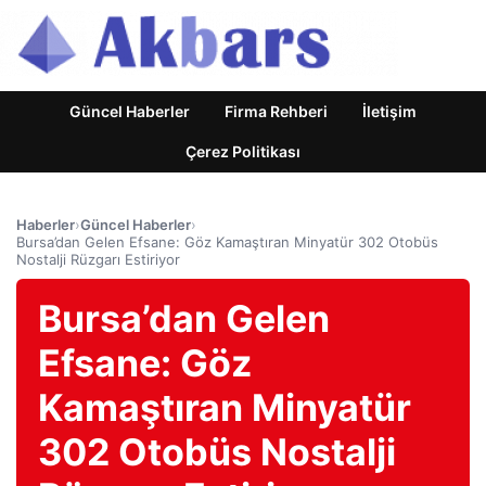
Güncel Haberler
Firma Rehberi
İletişim
Çerez Politikası
Haberler
›
Güncel Haberler
›
Bursa’dan Gelen Efsane: Göz Kamaştıran Minyatür 302 Otobüs
Nostalji Rüzgarı Estiriyor
Bursa’dan Gelen
Efsane: Göz
Kamaştıran Minyatür
302 Otobüs Nostalji