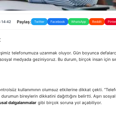
Paylaş:
 14:42
Twitter
Facebook
WhatsApp
Reddit
Pinte
t
işimiz telefonumuza uzanmak oluyor. Gün boyunca defalar
sosyal medyada geziniyoruz. Bu durum, birçok insan için s
ntrolsüz kullanımının olumsuz etkilerine dikkat çekti. “Tele
rumun bireylerin dikkatini dağıttığını belirtti. Aşırı sosyal
sal dalgalanmalar
gibi birçok soruna yol açabiliyor.