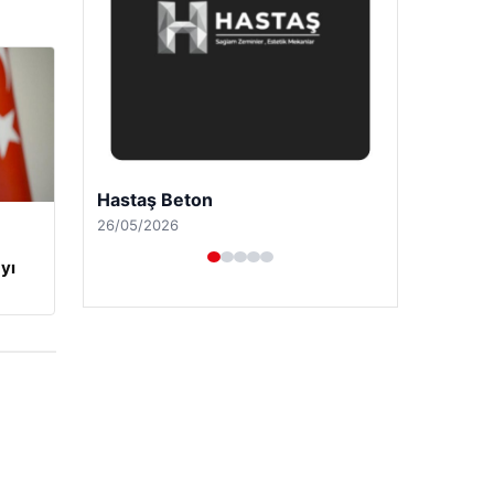
Enes Kaplan Avukatlık Bürosu
28/04/2026
yı