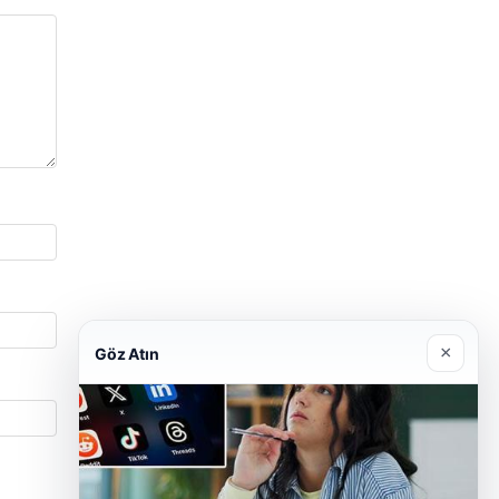
×
Göz Atın