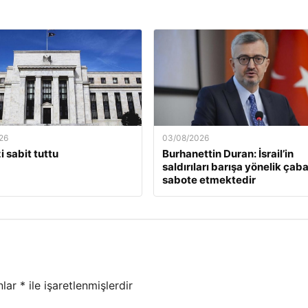
26
03/08/2026
i sabit tuttu
Burhanettin Duran: İsrail’in
saldırıları barışa yönelik çaba
sabote etmektedir
nlar
*
ile işaretlenmişlerdir