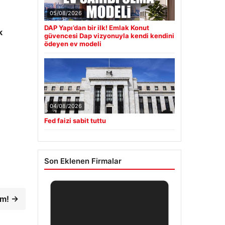
05/08/2026
DAP Yapı’dan bir ilk! Emlak Konut
k
güvencesi Dap vizyonuyla kendi kendini
ödeyen ev modeli
04/08/2026
Fed faizi sabit tuttu
Son Eklenen Firmalar
üm! →