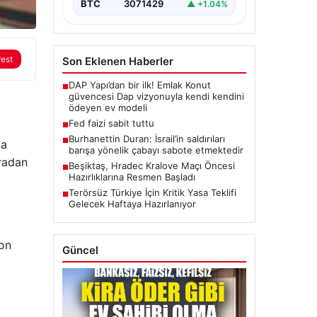
BTC
3071429
▲ +1.04%
rest
Son Eklenen Haberler
DAP Yapı’dan bir ilk! Emlak Konut
■
güvencesi Dap vizyonuyla kendi kendini
ödeyen ev modeli
Fed faizi sabit tuttu
■
Burhanettin Duran: İsrail’in saldırıları
■
ca
barışa yönelik çabayı sabote etmektedir
ıradan
Beşiktaş, Hradec Kralove Maçı Öncesi
■
Hazırlıklarına Resmen Başladı
Terörsüz Türkiye İçin Kritik Yasa Teklifi
■
Gelecek Haftaya Hazırlanıyor
fon
Güncel