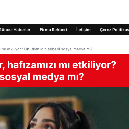
Güncel Haberler
Firma Rehberi
İletişim
Çerez Politikas
ı mı etkiliyor? Unutkanlığın sebebi sosyal medya mı?
 hafızamızı mı etkiliyor?
 sosyal medya mı?