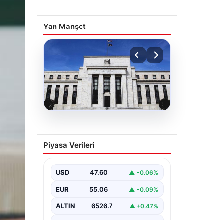
Yan Manşet
04.08.2026
Fed faizi sabit tuttu
Piyasa Verileri
USD
47.60
▲ +0.06%
EUR
55.06
▲ +0.09%
ALTIN
6526.7
▲ +0.47%