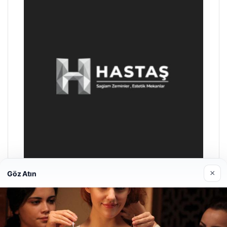
×
Göz Atın
Enes Kaplan Avukatlık Bürosu
28/04/2026