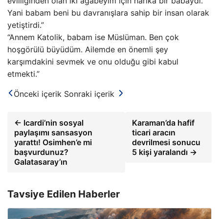
evliliğinden olan iki ağabeyim için harika bir babaydı.
Yani babam beni bu davranışlara sahip bir insan olarak
yetiştirdi.”
“Annem Katolik, babam ise Müslüman. Ben çok
hoşgörülü büyüdüm. Ailemde en önemli şey
karşımdakini sevmek ve onu olduğu gibi kabul
etmekti.”
Önceki içerik
Sonraki içerik
← Icardi’nin sosyal
Karaman’da hafif
paylaşımı sansasyon
ticari aracın
yarattı! Osimhen’e mi
devrilmesi sonucu
başvurdunuz?
5 kişi yaralandı →
Galatasaray’ın
Tavsiye Edilen Haberler