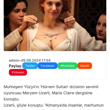
admin
•
05.09.2024 17:54
Paylaş:
Twitter
Facebook
WhatsApp
Reddit
Pinterest
Muhteşem Yüzyıl’ın ‘Hürrem Sultan’ dizisinin sevimli
oyuncusu Meryem Uzerli, Marie Claire dergisine
konuştu.
Uzerli, şöyle konuştu: “Almanya’da insanlar, merhumun