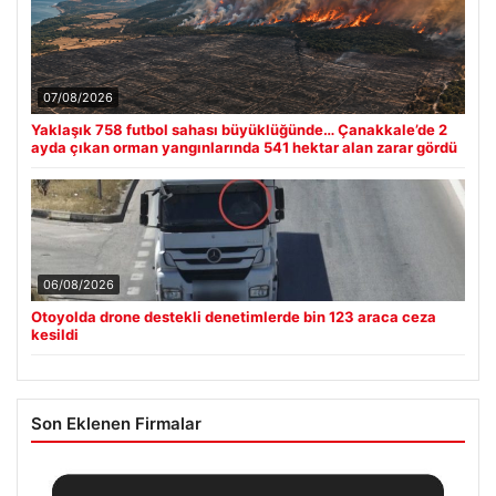
07/08/2026
Yaklaşık 758 futbol sahası büyüklüğünde… Çanakkale’de 2
ayda çıkan orman yangınlarında 541 hektar alan zarar gördü
06/08/2026
Otoyolda drone destekli denetimlerde bin 123 araca ceza
kesildi
Son Eklenen Firmalar