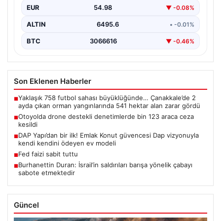
EUR
54.98
▼ -0.08%
ALTIN
6495.6
• -0.01%
BTC
3066616
▼ -0.46%
Son Eklenen Haberler
Yaklaşık 758 futbol sahası büyüklüğünde… Çanakkale’de 2
■
ayda çıkan orman yangınlarında 541 hektar alan zarar gördü
Otoyolda drone destekli denetimlerde bin 123 araca ceza
■
kesildi
DAP Yapı’dan bir ilk! Emlak Konut güvencesi Dap vizyonuyla
■
kendi kendini ödeyen ev modeli
Fed faizi sabit tuttu
■
Burhanettin Duran: İsrail’in saldırıları barışa yönelik çabayı
■
sabote etmektedir
Güncel