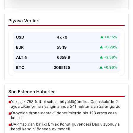
06.08.2026
Otoyolda drone destekli denetimlerde
Piyasa Verileri
bin 123 araca ceza kesildi
Gaziantep’te Temmuz ayı boyunca jandarma ekiplerinin
sürdürdüğü drone destekli otoyol denetimlerinde
USD
47.70
▲ +0.15%
yoğun bir kontrol…
EUR
55.19
▲ +0.29%
ALTIN
6659.9
▲ +2.58%
BTC
3095125
▲ +0.96%
Son Eklenen Haberler
Yaklaşık 758 futbol sahası büyüklüğünde… Çanakkale’de 2
■
ayda çıkan orman yangınlarında 541 hektar alan zarar gördü
Otoyolda drone destekli denetimlerde bin 123 araca ceza
■
kesildi
DAP Yapı’dan bir ilk! Emlak Konut güvencesi Dap vizyonuyla
■
kendi kendini ödeyen ev modeli