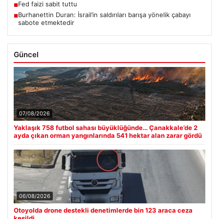
Fed faizi sabit tuttu
■
Burhanettin Duran: İsrail’in saldırıları barışa yönelik çabayı
■
sabote etmektedir
Güncel
07/08/2026
Yaklaşık 758 futbol sahası büyüklüğünde… Çanakkale’de 2
ayda çıkan orman yangınlarında 541 hektar alan zarar gördü
06/08/2026
Otoyolda drone destekli denetimlerde bin 123 araca ceza
kesildi