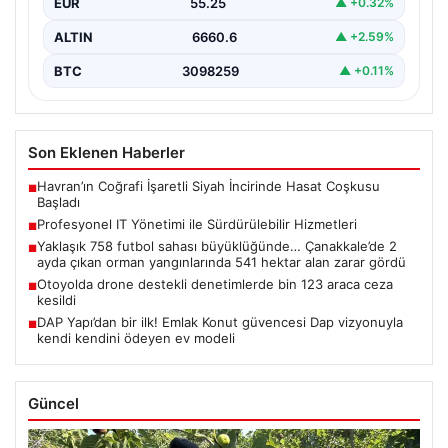
EUR
55.25
▲ +0.32%
ALTIN
6660.6
▲ +2.59%
BTC
3098259
▲ +0.11%
Son Eklenen Haberler
Havran’ın Coğrafi İşaretli Siyah İncirinde Hasat Coşkusu
■
Başladı
Profesyonel IT Yönetimi ile Sürdürülebilir Hizmetleri
■
Yaklaşık 758 futbol sahası büyüklüğünde… Çanakkale’de 2
■
ayda çıkan orman yangınlarında 541 hektar alan zarar gördü
Otoyolda drone destekli denetimlerde bin 123 araca ceza
■
kesildi
DAP Yapı’dan bir ilk! Emlak Konut güvencesi Dap vizyonuyla
■
kendi kendini ödeyen ev modeli
Güncel