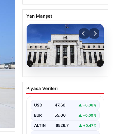
Yan Manşet
04.08.2026
Fed faizi sabit tuttu
Piyasa Verileri
USD
47.60
▲ +0.06%
EUR
55.06
▲ +0.09%
ALTIN
6526.7
▲ +0.47%