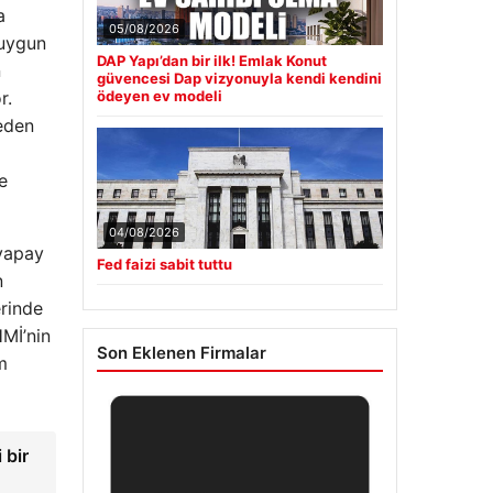
a
05/08/2026
 uygun
DAP Yapı’dan bir ilk! Emlak Konut
n
güvencesi Dap vizyonuyla kendi kendini
r.
ödeyen ev modeli
keden
e
04/08/2026
 yapay
Fed faizi sabit tuttu
n
erinde
HMİ’nin
Son Eklenen Firmalar
m
 bir