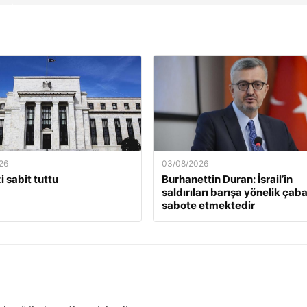
26
03/08/2026
i sabit tuttu
Burhanettin Duran: İsrail’in
saldırıları barışa yönelik çaba
sabote etmektedir