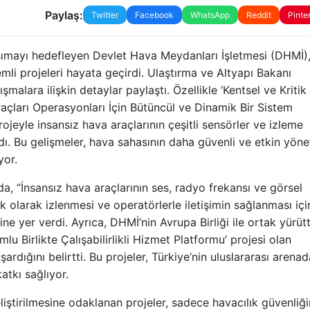
Paylaş:
Twitter
Facebook
WhatsApp
Reddit
Pinte
taşımayı hedefleyen Devlet Hava Meydanları İşletmesi (DHMİ)
nemli projeleri hayata geçirdi. Ulaştırma ve Altyapı Bakanı
alara ilişkin detaylar paylaştı. Özellikle ‘Kentsel ve Kritik
açları Operasyonları İçin Bütüncül ve Dinamik Bir Sistem
rojeyle insansız hava araçlarının çeşitli sensörler ve izleme
ndı. Bu gelişmeler, hava sahasının daha güvenli ve etkin yöne
yor.
da, “İnsansız hava araçlarının ses, radyo frekansı ve görsel
ık olarak izlenmesi ve operatörlerle iletişimin sağlanması içi
erine yer verdi. Ayrıca, DHMİ’nin Avrupa Birliği ile ortak yürü
u Birlikte Çalışabilirlikli Hizmet Platformu’ projesi olan
dığını belirtti. Bu projeler, Türkiye’nin uluslararası arena
atkı sağlıyor.
iştirilmesine odaklanan projeler, sadece havacılık güvenliği