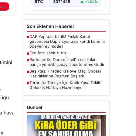
BTC
3071429
▲ +1.04%
rest
,
Son Eklenen Haberler
DAP Yapı’dan bir ilk! Emlak Konut
■
güvencesi Dap vizyonuyla kendi kendini
ödeyen ev modeli
Fed faizi sabit tuttu
■
Burhanettin Duran: İsrail’in saldırıları
■
timini
barışa yönelik çabayı sabote etmektedir
Beşiktaş, Hradec Kralove Maçı Öncesi
■
Hazırlıklarına Resmen Başladı
Terörsüz Türkiye İçin Kritik Yasa Teklifi
■
Gelecek Haftaya Hazırlanıyor
n
ttüğü
Güncel
da hava
ni