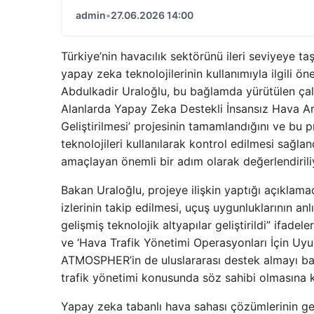
admin
•
27.06.2026 14:00
Türkiye’nin havacılık sektörünü ileri seviyeye 
yapay zeka teknolojilerinin kullanımıyla ilgili ö
Abdulkadir Uraloğlu, bu bağlamda yürütülen çalışm
Alanlarda Yapay Zeka Destekli İnsansız Hava Ar
Geliştirilmesi’ projesinin tamamlandığını ve bu p
teknolojileri kullanılarak kontrol edilmesi sağla
amaçlayan önemli bir adım olarak değerlendirili
Bakan Uraloğlu, projeye ilişkin yaptığı açıklama
izlerinin takip edilmesi, uçuş uygunluklarının anl
gelişmiş teknolojik altyapılar geliştirildi” ifadel
ve ‘Hava Trafik Yönetimi Operasyonları İçin Uyuml
ATMOSPHER’in de uluslararası destek almayı başar
trafik yönetimi konusunda söz sahibi olmasına k
Yapay zeka tabanlı hava sahası çözümlerinin gel