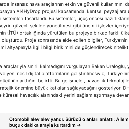
rda insansız hava araçlarının etkin ve güvenli kullanımını d
kapsayan AI4HyDrop projesi kapsamında, kentsel peyzajlara
istemleri tasarlandı. Bu sistemler, uçuş öncesi hazırlıkları
rin güvenli şekilde yönetilmesi gibi önemli işlevler içeriyo
’nin (İTÜ) ortaklığında yürütülen bu projeye birkaç farklı ül
ı oluşturdu. Proje sonrasında elde edilen bilgiler, Türkiye’nin
i altyapısıyla ilgili bilgi birikimini de güçlendirecek nitelikt
 araçlarıyla sınırlı kalmadığını vurgulayan Bakan Uraloğlu,
e yeni nesil dijital platformların geliştirilmesiyle, Türkiye’ni
ücünün arttığını belirtti. Bu gelişmeler, havacılık teknolojil
tratejik önemine büyük katkılar sağlayacağını gösteriyor. D
ve küresel havacılık alanındaki yerini sağlamlaştırmaya deva
Otomobil alev alev yandı. Sürücü o anları anlattı: Ailemi
buçuk dakika arayla kurtardım →