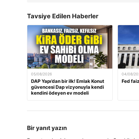
Tavsiye Edilen Haberler
05/08/2026
04/08/20
DAP Yapı’dan bir ilk! Emlak Konut
Fed faiz
güvencesi Dap vizyonuyla kendi
kendini ödeyen ev modeli
Bir yanıt yazın