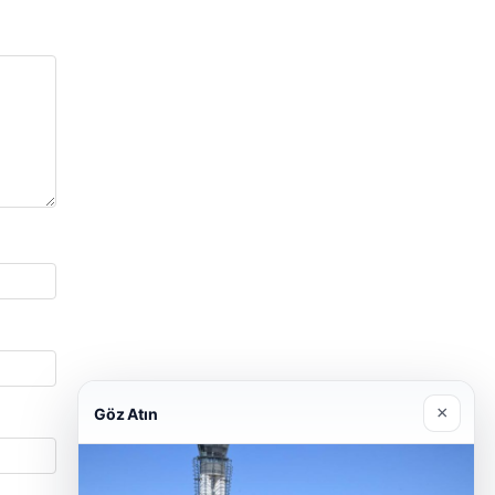
×
Göz Atın