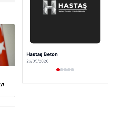
Enes Kaplan Avukatlık Bürosu
28/04/2026
yı