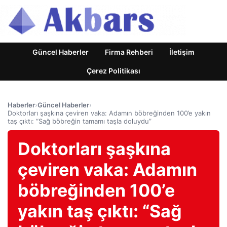
Güncel Haberler
Firma Rehberi
İletişim
Çerez Politikası
Haberler
›
Güncel Haberler
›
Doktorları şaşkına çeviren vaka: Adamın böbreğinden 100’e yakın
taş çıktı: “Sağ böbreğin tamamı taşla doluydu”
Doktorları şaşkına
çeviren vaka: Adamın
böbreğinden 100’e
yakın taş çıktı: “Sağ