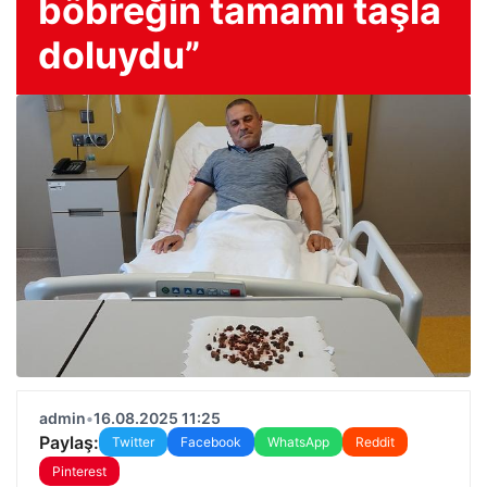
böbreğin tamamı taşla
doluydu”
admin
•
16.08.2025 11:25
Paylaş:
Twitter
Facebook
WhatsApp
Reddit
Pinterest