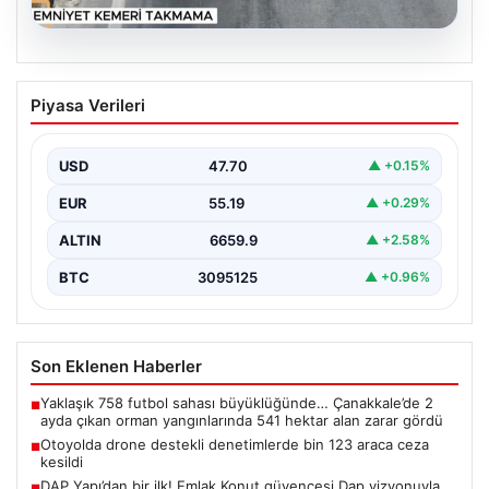
06.08.2026
Otoyolda drone destekli denetimlerde
Piyasa Verileri
bin 123 araca ceza kesildi
Gaziantep’te Temmuz ayı boyunca jandarma ekiplerinin
sürdürdüğü drone destekli otoyol denetimlerinde
USD
47.70
▲ +0.15%
yoğun bir kontrol…
EUR
55.19
▲ +0.29%
ALTIN
6659.9
▲ +2.58%
BTC
3095125
▲ +0.96%
Son Eklenen Haberler
Yaklaşık 758 futbol sahası büyüklüğünde… Çanakkale’de 2
■
ayda çıkan orman yangınlarında 541 hektar alan zarar gördü
Otoyolda drone destekli denetimlerde bin 123 araca ceza
■
kesildi
DAP Yapı’dan bir ilk! Emlak Konut güvencesi Dap vizyonuyla
■