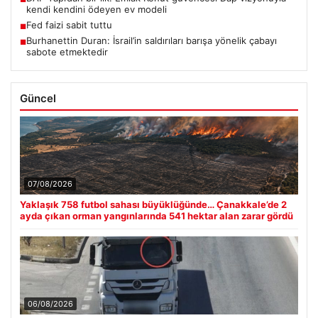
kendi kendini ödeyen ev modeli
Fed faizi sabit tuttu
■
Burhanettin Duran: İsrail’in saldırıları barışa yönelik çabayı
■
sabote etmektedir
Güncel
07/08/2026
Yaklaşık 758 futbol sahası büyüklüğünde… Çanakkale’de 2
ayda çıkan orman yangınlarında 541 hektar alan zarar gördü
06/08/2026