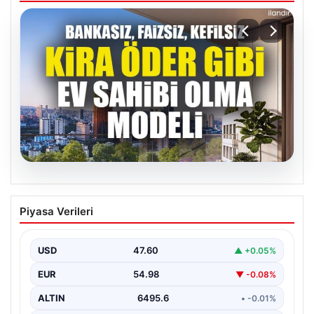
05.08.2026
DAP Yapı’dan bir ilk! Emlak Konut
Piyasa Verileri
güvencesi Dap vizyonuyla kendi
kendini ödeyen ev modeli
USD
47.60
▲ +0.05%
EUR
54.98
▼ -0.08%
ALTIN
6495.6
• -0.01%