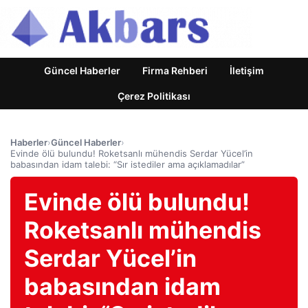
Güncel Haberler
Firma Rehberi
İletişim
Çerez Politikası
Haberler
›
Güncel Haberler
›
Evinde ölü bulundu! Roketsanlı mühendis Serdar Yücel’in
babasından idam talebi: “Sır istediler ama açıklamadılar”
Evinde ölü bulundu!
Roketsanlı mühendis
Serdar Yücel’in
babasından idam