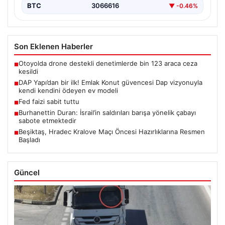
BTC
3066616
▼ -0.46%
Son Eklenen Haberler
Otoyolda drone destekli denetimlerde bin 123 araca ceza
■
kesildi
DAP Yapı’dan bir ilk! Emlak Konut güvencesi Dap vizyonuyla
■
kendi kendini ödeyen ev modeli
Fed faizi sabit tuttu
■
Burhanettin Duran: İsrail’in saldırıları barışa yönelik çabayı
■
sabote etmektedir
Beşiktaş, Hradec Kralove Maçı Öncesi Hazırlıklarına Resmen
■
Başladı
Güncel