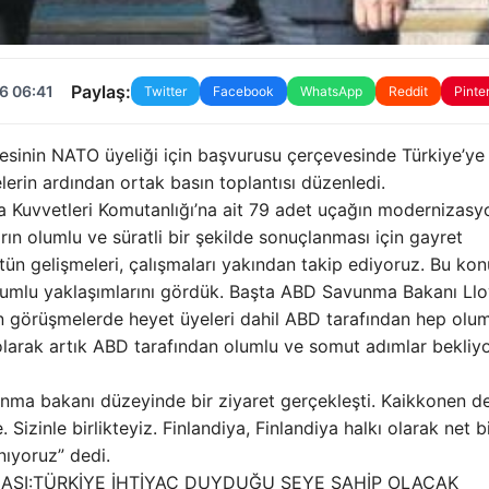
Paylaş:
6 06:41
Twitter
Facebook
WhatsApp
Reddit
Pinte
esinin NATO üyeliği için başvurusu çerçevesinde Türkiye’ye
erin ardından ortak basın toplantısı düzenledi.
va Kuvvetleri Komutanlığı’na ait 79 adet uçağın modernizasy
arın olumlu ve süratli bir şekilde sonuçlanması için gayret
Bütün gelişmeleri, çalışmaları yakından takip ediyoruz. Bu ko
olumlu yaklaşımlarını gördük. Başta ABD Savunma Bakanı Ll
n görüşmelerde heyet üyeleri dahil ABD tarafından hep olum
olarak artık ABD tarafından olumlu ve somut adımlar bekliyo
unma bakanı düzeyinde bir ziyaret gerçekleşti. Kaikkonen d
izinle birlikteyiz. Finlandiya, Finlandiya halkı olarak net b
nıyoruz” dedi.
AMASI:TÜRKİYE İHTİYAÇ DUYDUĞU ŞEYE SAHİP OLACAK