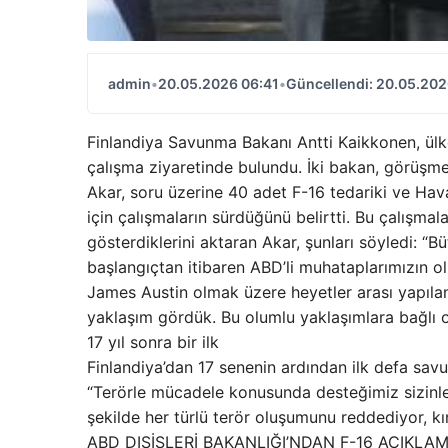
admin
•
20.05.2026 06:41
•
Güncellendi: 20.05.202
Finlandiya Savunma Bakanı Antti Kaikkonen, ülk
çalışma ziyaretinde bulundu. İki bakan, görüşmel
Akar, soru üzerine 40 adet F-16 tedariki ve Ha
için çalışmaların sürdüğünü belirtti. Bu çalışmal
gösterdiklerini aktaran Akar, şunları söyledi: “
başlangıçtan itibaren ABD’li muhataplarımızın 
James Austin olmak üzere heyetler arası yapıla
yaklaşım gördük. Bu olumlu yaklaşımlara bağlı 
17 yıl sonra bir ilk
Finlandiya’dan 17 senenin ardından ilk defa sav
“Terörle mücadele konusunda desteğimiz sizinle. S
şekilde her türlü terör oluşumunu reddediyor, kı
ABD DIŞİŞLERİ BAKANLIĞI’NDAN F-16 AÇIKL