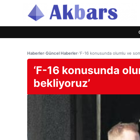
Haberler
›
Güncel Haberler
›
‘F-16 konusunda olumlu ve som
‘F-16 konusunda olu
bekliyoruz’