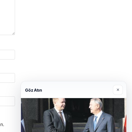
×
Göz Atın
n.