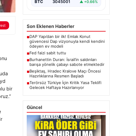
BTC
3045001
▲ +0.66%
rest
Son Eklenen Haberler
DAP Yapı’dan bir ilk! Emlak Konut
■
güvencesi Dap vizyonuyla kendi kendini
ödeyen ev modeli
Fed faizi sabit tuttu
■
onu
Burhanettin Duran: İsrail’in saldırıları
■
barışa yönelik çabayı sabote etmektedir
Beşiktaş, Hradec Kralove Maçı Öncesi
■
nuda
Hazırlıklarına Resmen Başladı
oyd
Terörsüz Türkiye İçin Kritik Yasa Teklifi
■
Gelecek Haftaya Hazırlanıyor
lu bir
ruz.”
Güncel
e
ir