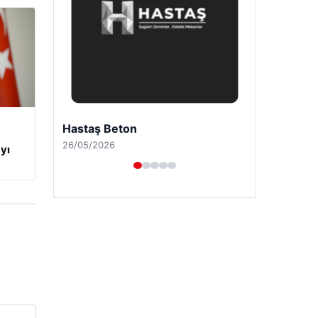
Enes Kaplan Avukatlık Bürosu
28/04/2026
yı