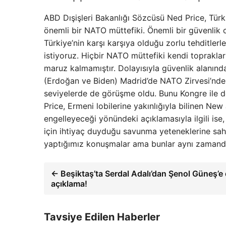
ABD Dışişleri Bakanlığı Sözcüsü Ned Price, Türki
önemli bir NATO müttefiki. Önemli bir güvenlik 
Türkiye’nin karşı karşıya olduğu zorlu tehditle
istiyoruz. Hiçbir NATO müttefiki kendi topraklar
maruz kalmamıştır. Dolayısıyla güvenlik alanında
(Erdoğan ve Biden) Madrid’de NATO Zirvesi’nde b
seviyelerde de görüşme oldu. Bunu Kongre ile de 
Price, Ermeni lobilerine yakınlığıyla bilinen Ne
engelleyeceği yönündeki açıklamasıyla ilgili ise
için ihtiyaç duyduğu savunma yeteneklerine sahi
yaptığımız konuşmalar ama bunlar aynı zamanda
← Beşiktaş’ta Serdal Adalı’dan Şenol Güneş’e d
açıklama!
Tavsiye Edilen Haberler