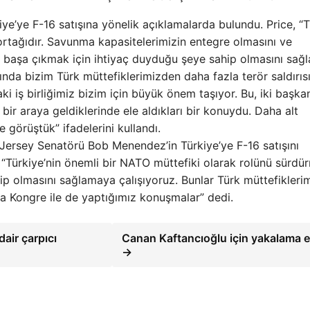
ye’ye F-16 satışına yönelik açıklamalarda bulundu. Price, “
ortağıdır. Savunma kapasitelerimizin entegre olmasını ve
rle başa çıkmak için ihtiyaç duyduğu şeye sahip olmasını sa
ında bizim Türk müttefiklerimizden daha fazla terör saldırıs
ki iş birliğimiz bizim için büyük önem taşıyor. Bu, iki başka
ir araya geldiklerinde ele aldıkları bir konuydu. Daha alt
görüştük” ifadelerini kullandı.
w Jersey Senatörü Bob Menendez’in Türkiye’ye F-16 satışını
, “Türkiye’nin önemli bir NATO müttefiki olarak rolünü sürdü
p olmasını sağlamaya çalışıyoruz. Bunlar Türk müttefiklerim
 Kongre ile de yaptığımız konuşmalar” dedi.
air çarpıcı
Canan Kaftancıoğlu için yakalama e
→