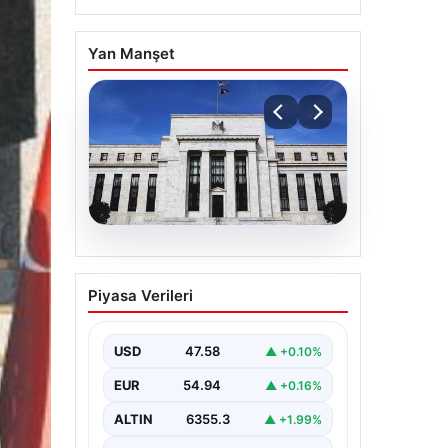
Yan Manşet
04.08.2026
Fed faizi sabit tuttu
Piyasa Verileri
USD
47.58
▲ +0.10%
EUR
54.94
▲ +0.16%
ALTIN
6355.3
▲ +1.99%