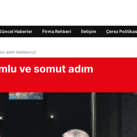
Güncel Haberler
Firma Rehberi
İletişim
Çerez Politikas
ut adım bekliyoruz’
mlu ve somut adım