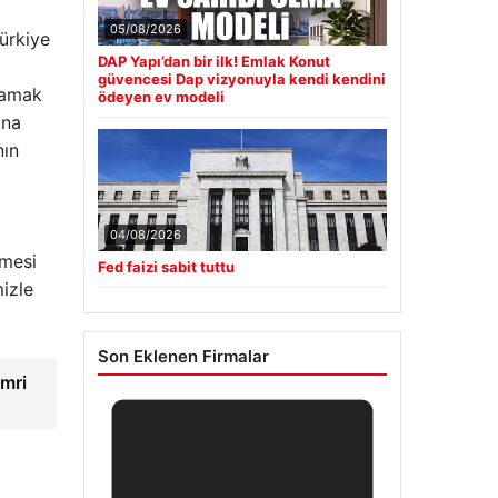
05/08/2026
Türkiye
DAP Yapı’dan bir ilk! Emlak Konut
güvencesi Dap vizyonuyla kendi kendini
ğlamak
ödeyen ev modeli
ına
nın
04/08/2026
rmesi
Fed faizi sabit tuttu
izle
Son Eklenen Firmalar
mri