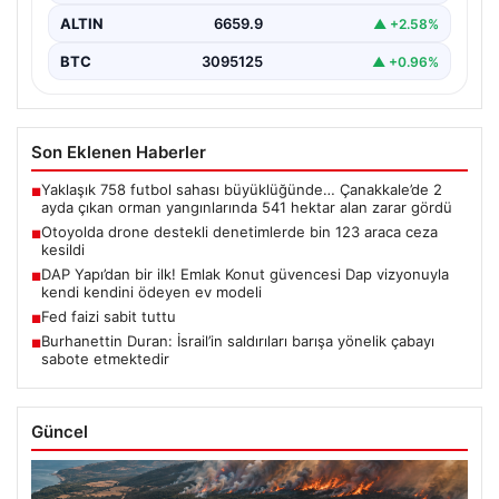
ALTIN
6659.9
▲ +2.58%
BTC
3095125
▲ +0.96%
Son Eklenen Haberler
Yaklaşık 758 futbol sahası büyüklüğünde… Çanakkale’de 2
■
ayda çıkan orman yangınlarında 541 hektar alan zarar gördü
Otoyolda drone destekli denetimlerde bin 123 araca ceza
■
kesildi
DAP Yapı’dan bir ilk! Emlak Konut güvencesi Dap vizyonuyla
■
kendi kendini ödeyen ev modeli
Fed faizi sabit tuttu
■
Burhanettin Duran: İsrail’in saldırıları barışa yönelik çabayı
■
sabote etmektedir
Güncel