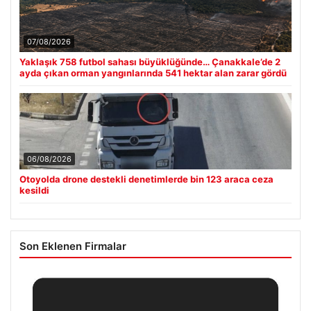
07/08/2026
Yaklaşık 758 futbol sahası büyüklüğünde… Çanakkale’de 2
ayda çıkan orman yangınlarında 541 hektar alan zarar gördü
06/08/2026
Otoyolda drone destekli denetimlerde bin 123 araca ceza
kesildi
Son Eklenen Firmalar