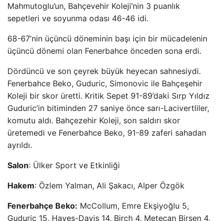
Mahmutoglu’un, Bahçevehir Koleji’nin 3 puanlık
sepetleri ve soyunma odası 46-46 idi.
68-67’nin üçüncü döneminin başı için bir mücadelenin
üçüncü dönemi olan Fenerbahce önceden sona erdi.
Dördüncü ve son çeyrek büyük heyecan sahnesiydi.
Fenerbahce Beko, Guduric, Simonovic ile Bahçeşehir
Koleji bir skor üretti. Kritik Sepet 91-89’daki Sırp Yıldız
Guduric’in bitiminden 27 saniye önce sarı-Lacivertliler,
komutu aldı. Bahçezehir Koleji, son saldırı skor
üretemedi ve Fenerbahce Beko, 91-89 zaferi sahadan
ayrıldı.
Salon
: Ülker Sport ve Etkinliği
Hakem
: Özlem Yalman, Ali Şakacı, Alper Özgök
Fenerbahçe Beko:
McCollum, Emre Ekşiyoğlu 5,
Guduric 15, Hayes-Davis 14, Birch 4, Metecan Birsen 4,