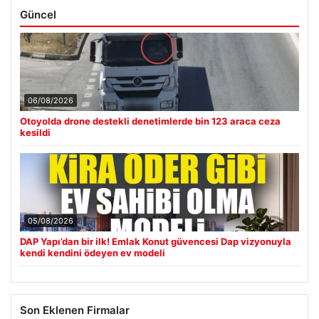
Güncel
06/08/2026
Otoyolda drone destekli denetimlerde bin 123 araca ceza
kesildi
05/08/2026
DAP Yapı’dan bir ilk! Emlak Konut güvencesi Dap vizyonuyla
kendi kendini ödeyen ev modeli
Son Eklenen Firmalar