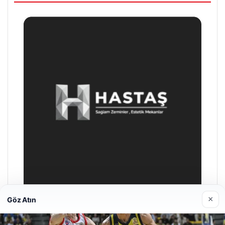
×
Göz Atın
Enes Kaplan Avukatlık Bürosu