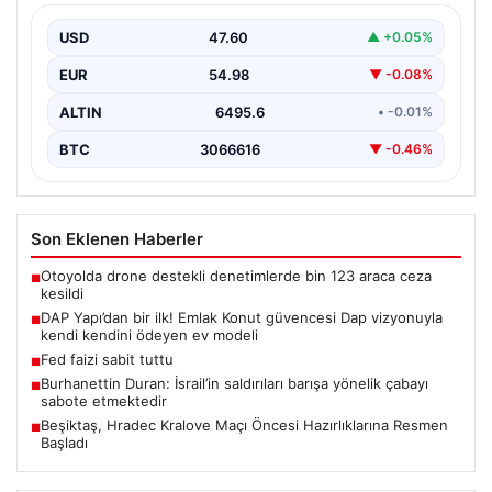
kendini ödeyen ev modeli
USD
47.60
▲ +0.05%
EUR
54.98
▼ -0.08%
ALTIN
6495.6
• -0.01%
BTC
3066616
▼ -0.46%
Son Eklenen Haberler
Otoyolda drone destekli denetimlerde bin 123 araca ceza
■
kesildi
DAP Yapı’dan bir ilk! Emlak Konut güvencesi Dap vizyonuyla
■
kendi kendini ödeyen ev modeli
Fed faizi sabit tuttu
■
Burhanettin Duran: İsrail’in saldırıları barışa yönelik çabayı
■
sabote etmektedir
Beşiktaş, Hradec Kralove Maçı Öncesi Hazırlıklarına Resmen
■
Başladı