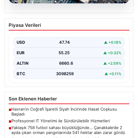
08.08.2026
Profesyonel IT Yönetimi ile
Piyasa Verileri
Sürdürülebilir Hizmetleri
Günümüzde değişen dijitalleşme ile kurumlar donanım
parklarını sürekli periyotlarla yenilemektedir. Bu
USD
47.74
▲ +0.18%
güncelleme operasyonlarında kenara…
EUR
55.25
▲ +0.32%
ALTIN
6660.6
▲ +2.59%
BTC
3098259
▲ +0.11%
Son Eklenen Haberler
Havran’ın Coğrafi İşaretli Siyah İncirinde Hasat Coşkusu
■
Başladı
Profesyonel IT Yönetimi ile Sürdürülebilir Hizmetleri
■
Yaklaşık 758 futbol sahası büyüklüğünde… Çanakkale’de 2
■
ayda çıkan orman yangınlarında 541 hektar alan zarar gördü