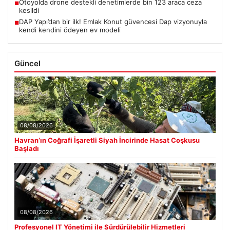
Otoyolda drone destekli denetimlerde bin 123 araca ceza
■
kesildi
DAP Yapı’dan bir ilk! Emlak Konut güvencesi Dap vizyonuyla
■
kendi kendini ödeyen ev modeli
Güncel
08/08/2026
Havran’ın Coğrafi İşaretli Siyah İncirinde Hasat Coşkusu
Başladı
08/08/2026
Profesyonel IT Yönetimi ile Sürdürülebilir Hizmetleri