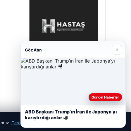
×
Göz Atın
Hastaş Beton
26/05/2026
Güncel Haberler
ABD Başkanı Trump’ın İran ile Japonya’yı
karıştırdığı anlar
ıyoruz.
Çerez Politikamız
Reddet
Kabul Et