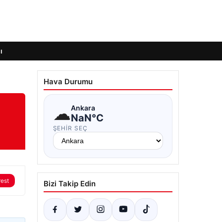
ı
Hava Durumu
☁
Ankara
NaN°C
ŞEHIR SEÇ
rest
Bizi Takip Edin