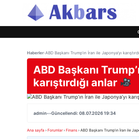
Haberler
›
ABD Başkanı Trump’ın İran ile Japonya’yı karıştırd
ABD Başkanı Trump’ın
karıştırdığı anlar
admin
•
•
Güncellendi: 08.07.2026 19:34
Ana sayfa
›
Forumlar
›
Finans
›
ABD Başkanı Trump’ın İran ile Japo