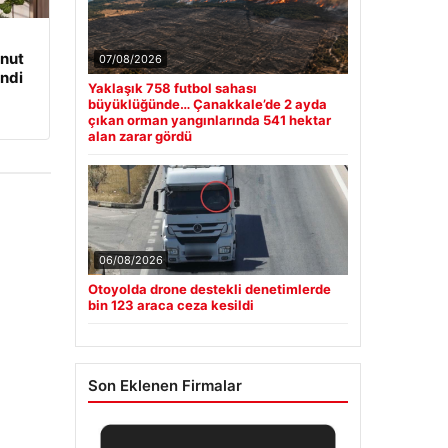
onut
07/08/2026
ndi
Yaklaşık 758 futbol sahası
büyüklüğünde… Çanakkale’de 2 ayda
çıkan orman yangınlarında 541 hektar
alan zarar gördü
06/08/2026
Otoyolda drone destekli denetimlerde
bin 123 araca ceza kesildi
Son Eklenen Firmalar