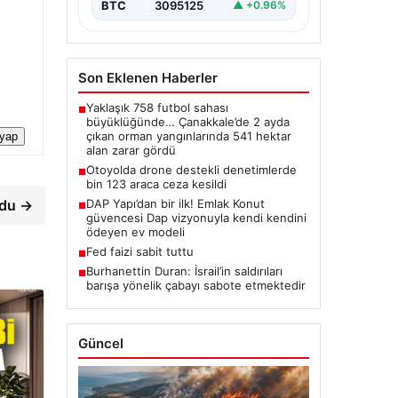
BTC
3095125
▲ +0.96%
Son Eklenen Haberler
Yaklaşık 758 futbol sahası
■
büyüklüğünde… Çanakkale’de 2 ayda
çıkan orman yangınlarında 541 hektar
 yap
alan zarar gördü
Otoyolda drone destekli denetimlerde
■
bin 123 araca ceza kesildi
DAP Yapı’dan bir ilk! Emlak Konut
rdu →
■
güvencesi Dap vizyonuyla kendi kendini
ödeyen ev modeli
Fed faizi sabit tuttu
■
Burhanettin Duran: İsrail’in saldırıları
■
barışa yönelik çabayı sabote etmektedir
Güncel