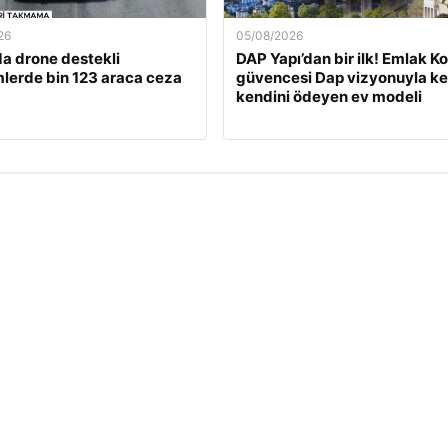
26
05/08/2026
a drone destekli
DAP Yapı’dan bir ilk! Emlak K
lerde bin 123 araca ceza
güvencesi Dap vizyonuyla ke
kendini ödeyen ev modeli