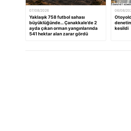
07/08/2026
06/08/20
Yaklaşık 758 futbol sahası
Otoyold
büyüklüğünde… Çanakkale’de 2
denetim
ayda çıkan orman yangınlarında
kesildi
541 hektar alan zarar gördü