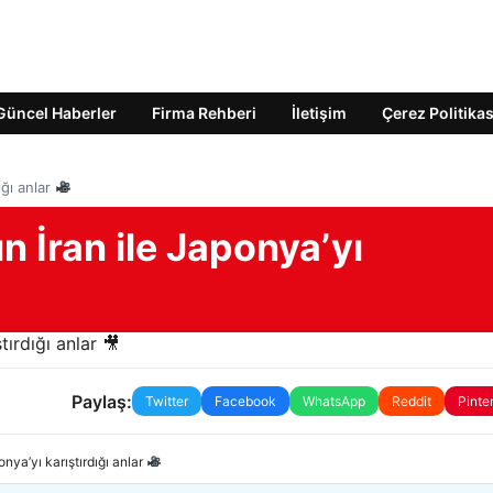
Güncel Haberler
Firma Rehberi
İletişim
Çerez Politikas
ığı anlar
 İran ile Japonya’yı
Paylaş:
Twitter
Facebook
WhatsApp
Reddit
Pinte
nya’yı karıştırdığı anlar