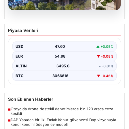
05.08.2026
DAP Yapı’dan bir ilk! Emlak Konut
Piyasa Verileri
güvencesi Dap vizyonuyla kendi
kendini ödeyen ev modeli
USD
47.60
▲ +0.05%
EUR
54.98
▼ -0.08%
ALTIN
6495.6
• -0.01%
BTC
3066616
▼ -0.46%
Son Eklenen Haberler
Otoyolda drone destekli denetimlerde bin 123 araca ceza
■
kesildi
DAP Yapı’dan bir ilk! Emlak Konut güvencesi Dap vizyonuyla
■
kendi kendini ödeyen ev modeli