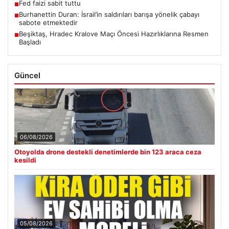
Fed faizi sabit tuttu
■
Burhanettin Duran: İsrail’in saldırıları barışa yönelik çabayı
■
sabote etmektedir
Beşiktaş, Hradec Kralove Maçı Öncesi Hazırlıklarına Resmen
■
Başladı
Güncel
06/08/2026
Otoyolda drone destekli denetimlerde bin 123 araca ceza
kesildi
05/08/2026