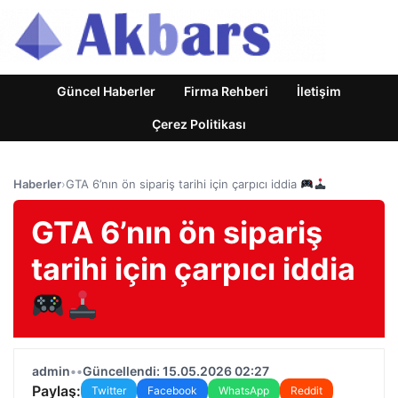
Güncel Haberler
Firma Rehberi
İletişim
Çerez Politikası
Haberler
›
GTA 6’nın ön sipariş tarihi için çarpıcı iddia
GTA 6’nın ön sipariş
tarihi için çarpıcı iddia
admin
•
•
Güncellendi: 15.05.2026 02:27
Paylaş:
Twitter
Facebook
WhatsApp
Reddit