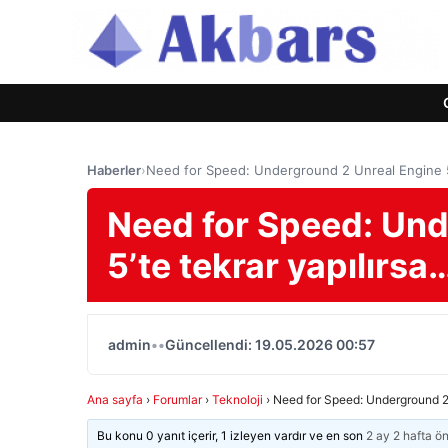
Haberler
›
Need for Speed: Underground 2 Unreal Engine 5’
Need for Speed: Und
5’te tekrar yapılırsa
admin
•
•
Güncellendi: 19.05.2026 00:57
Ana sayfa
›
Forumlar
›
Teknoloji
›
Need for Speed: Underground 2 
Bu konu 0 yanıt içerir, 1 izleyen vardır ve en son
2 ay 2 hafta ö