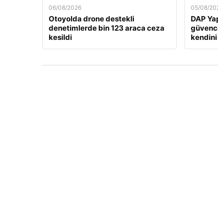
06/08/2026
05/08/20
Otoyolda drone destekli
DAP Yap
denetimlerde bin 123 araca ceza
güvence
kesildi
kendini