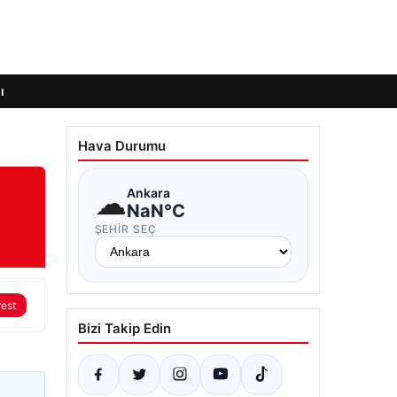
ı
Hava Durumu
☁
Ankara
NaN°C
ŞEHIR SEÇ
rest
Bizi Takip Edin