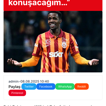
konuşacağım…”
admin
•
08.08.2025 10:40
Paylaş:
Twitter
Facebook
WhatsApp
Reddit
Pinterest