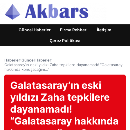
Güncel Haberler
Firma Rehberi
İletişim
Çerez Politikası
Haberler
›
Güncel Haberler
›
Galatasaray’ın eski yıldızı Zaha tepkilere dayanamadı! “Galatasaray
hakkında konuşacağım…”
Galatasaray’ın eski
yıldızı Zaha tepkilere
dayanamadı!
“Galatasaray hakkında