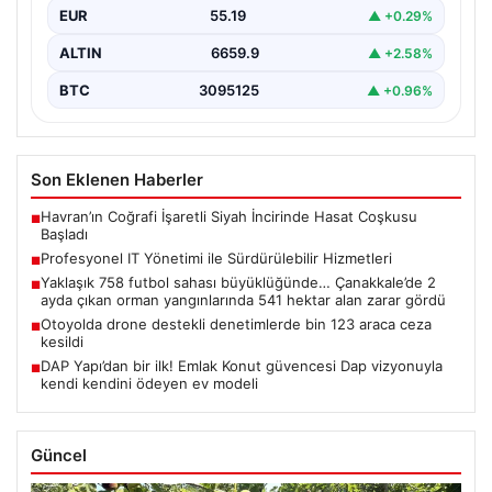
EUR
55.19
▲ +0.29%
ALTIN
6659.9
▲ +2.58%
BTC
3095125
▲ +0.96%
Son Eklenen Haberler
Havran’ın Coğrafi İşaretli Siyah İncirinde Hasat Coşkusu
■
Başladı
Profesyonel IT Yönetimi ile Sürdürülebilir Hizmetleri
■
Yaklaşık 758 futbol sahası büyüklüğünde… Çanakkale’de 2
■
ayda çıkan orman yangınlarında 541 hektar alan zarar gördü
Otoyolda drone destekli denetimlerde bin 123 araca ceza
■
kesildi
DAP Yapı’dan bir ilk! Emlak Konut güvencesi Dap vizyonuyla
■
kendi kendini ödeyen ev modeli
Güncel