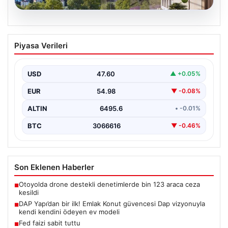
05.08.2026
DAP Yapı’dan bir ilk! Emlak Konut
Piyasa Verileri
güvencesi Dap vizyonuyla kendi
kendini ödeyen ev modeli
USD
47.60
▲ +0.05%
EUR
54.98
▼ -0.08%
ALTIN
6495.6
• -0.01%
BTC
3066616
▼ -0.46%
Son Eklenen Haberler
Otoyolda drone destekli denetimlerde bin 123 araca ceza
■
kesildi
DAP Yapı’dan bir ilk! Emlak Konut güvencesi Dap vizyonuyla
■
kendi kendini ödeyen ev modeli
Fed faizi sabit tuttu
■