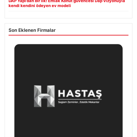
DAP Yapı’dan bir ilk! Emlak Konut güvencesi Dap vizyonuyla
kendi kendini ödeyen ev modeli
Son Eklenen Firmalar