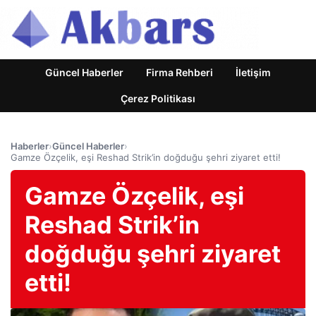
Güncel Haberler
Firma Rehberi
İletişim
Çerez Politikası
Haberler
›
Güncel Haberler
›
Gamze Özçelik, eşi Reshad Strik’in doğduğu şehri ziyaret etti!
Gamze Özçelik, eşi
Reshad Strik’in
doğduğu şehri ziyaret
etti!