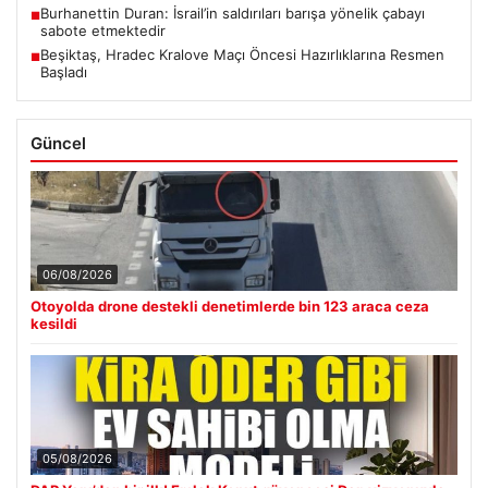
Burhanettin Duran: İsrail’in saldırıları barışa yönelik çabayı
■
sabote etmektedir
Beşiktaş, Hradec Kralove Maçı Öncesi Hazırlıklarına Resmen
■
Başladı
Güncel
06/08/2026
Otoyolda drone destekli denetimlerde bin 123 araca ceza
kesildi
05/08/2026