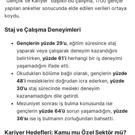
“Gençlik ve Kariyer” başlıklı bu çalışma, 1700 gençle
yapılan anketler sonucunda elde edilen verileri ortaya
koydu.
Staj ve Çalışma Deneyimleri
Gençlerin yüzde 29’u
, eğitim süresince staj
yaparak veya çalışarak deneyim kazandığını
belirtirken,
yüzde 61’i
herhangi bir iş deneyimi
yaşamadığını ifade etti.
Okudukları bölüme bağlı olarak, gençlerin
yüzde
48’i
mesleklerini doğrudan icra ederken,
yüzde
30’u
staj sürecinde mesleki deneyim
kazanamadığını dile getirdi.
Mezuniyet sonrası iş bulma konusunda ise
gençlerin
yüzde 64’ü
sorun yaşamadığını,
yüzde
36’sı
ise iş bulmanın zorluğundan bahsetti.
Kariyer Hedefleri: Kamu mu Özel Sektör mü?