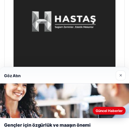
×
Göz Atın
Enes Kaplan Avukatlık Bürosu
28/04/2026
Web sitemizi nasıl kullandığınızı daha iyi anlayabilmek,
Güncel Haberler
deneyiminizi kişiselleştirmek ve geliştirmek amacıyla çerezler
kullanıyoruz.
Çerez Politikamız
Gençler için özgürlük ve maaşın önemi