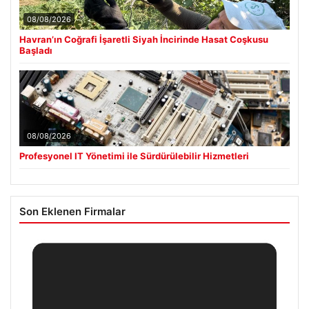
08/08/2026
Havran’ın Coğrafi İşaretli Siyah İncirinde Hasat Coşkusu
Başladı
08/08/2026
Profesyonel IT Yönetimi ile Sürdürülebilir Hizmetleri
Son Eklenen Firmalar