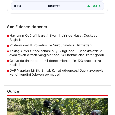
BTC
3098259
▲ +0.11%
Son Eklenen Haberler
Havran’ın Coğrafi İşaretli Siyah İncirinde Hasat Coşkusu
■
Başladı
Profesyonel IT Yönetimi ile Sürdürülebilir Hizmetleri
■
Yaklaşık 758 futbol sahası büyüklüğünde… Çanakkale’de 2
■
ayda çıkan orman yangınlarında 541 hektar alan zarar gördü
Otoyolda drone destekli denetimlerde bin 123 araca ceza
■
kesildi
DAP Yapı’dan bir ilk! Emlak Konut güvencesi Dap vizyonuyla
■
kendi kendini ödeyen ev modeli
Güncel