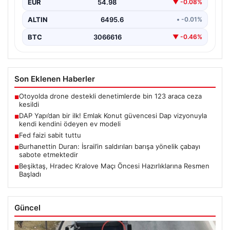
EUR
54.98
▼ -0.08%
ALTIN
6495.6
• -0.01%
BTC
3066616
▼ -0.46%
Son Eklenen Haberler
Otoyolda drone destekli denetimlerde bin 123 araca ceza
■
kesildi
DAP Yapı’dan bir ilk! Emlak Konut güvencesi Dap vizyonuyla
■
kendi kendini ödeyen ev modeli
Fed faizi sabit tuttu
■
Burhanettin Duran: İsrail’in saldırıları barışa yönelik çabayı
■
sabote etmektedir
Beşiktaş, Hradec Kralove Maçı Öncesi Hazırlıklarına Resmen
■
Başladı
Güncel