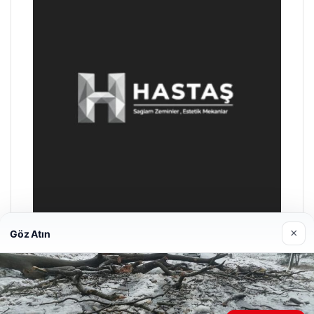
×
Göz Atın
Enes Kaplan Avukatlık Bürosu
28/04/2026