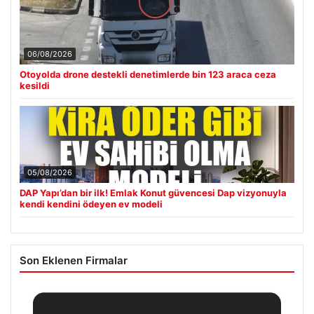
06/08/2026
Otoyolda drone destekli denetimlerde bin 123 araca ceza
kesildi
05/08/2026
DAP Yapı’dan bir ilk! Emlak Konut güvencesi Dap vizyonuyla
kendi kendini ödeyen ev modeli
Son Eklenen Firmalar