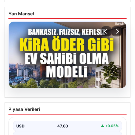
Yan Manşet
05.08.2026
DAP Yapı’dan bir ilk! Emlak Konut
Piyasa Verileri
güvencesi Dap vizyonuyla kendi
kendini ödeyen ev modeli
USD
47.60
▲ +0.05%