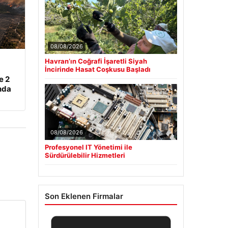
08/08/2026
Havran’ın Coğrafi İşaretli Siyah
İncirinde Hasat Coşkusu Başladı
e 2
nda
08/08/2026
Profesyonel IT Yönetimi ile
Sürdürülebilir Hizmetleri
Son Eklenen Firmalar