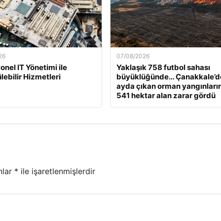
26
07/08/2026
onel IT Yönetimi ile
Yaklaşık 758 futbol sahası
lebilir Hizmetleri
büyüklüğünde… Çanakkale’d
ayda çıkan orman yangınları
541 hektar alan zarar gördü
nlar
*
ile işaretlenmişlerdir