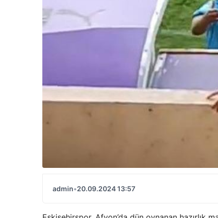
admin
•
20.09.2024 13:57
Eskişehirspor, Afyon’da dün oynanan hazırlık m