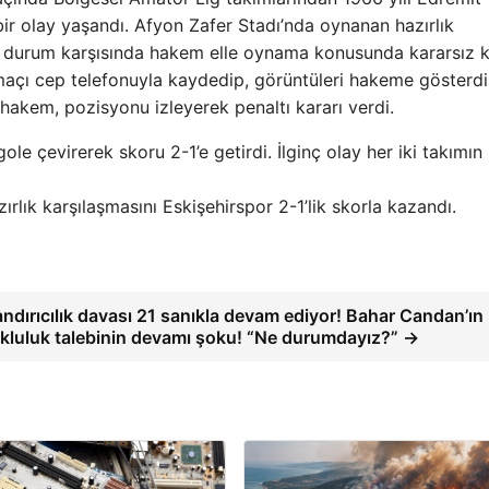
 bir olay yaşandı. Afyon Zafer Stadı’nda oynanan hazırlık
ir durum karşısında hakem elle oynama konusunda kararsız k
maçı cep telefonuyla kaydedip, görüntüleri hakeme gösterdi
hakem, pozisyonu izleyerek penaltı kararı verdi.
ole çevirerek skoru 2-1’e getirdi. İlginç olay her iki takımın
ık karşılaşmasını Eskişehirspor 2-1’lik skorla kazandı.
ndırıcılık davası 21 sanıkla devam ediyor! Bahar Candan’ın
ukluluk talebinin devamı şoku! “Ne durumdayız?” →