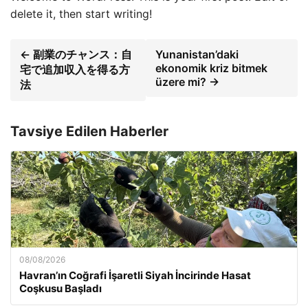
delete it, then start writing!
← 副業のチャンス：自
Yunanistan’daki
ekonomik kriz bitmek
宅で追加収入を得る方
üzere mi? →
法
Tavsiye Edilen Haberler
08/08/2026
Havran’ın Coğrafi İşaretli Siyah İncirinde Hasat
Coşkusu Başladı