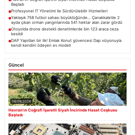
Başladı
Profesyonel IT Yönetimi ile Sürdürülebilir Hizmetleri
■
Yaklaşık 758 futbol sahası büyüklüğünde… Çanakkale’de 2
■
ayda çıkan orman yangınlarında 541 hektar alan zarar gördü
Otoyolda drone destekli denetimlerde bin 123 araca ceza
■
kesildi
DAP Yapı’dan bir ilk! Emlak Konut güvencesi Dap vizyonuyla
■
kendi kendini ödeyen ev modeli
Güncel
08/08/2026
Havran’ın Coğrafi İşaretli Siyah İncirinde Hasat Coşkusu
Başladı