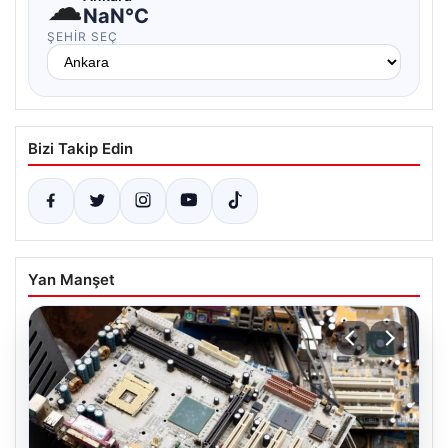
☁
NaN°C
ŞEHIR SEÇ
Bizi Takip Edin
Yan Manşet