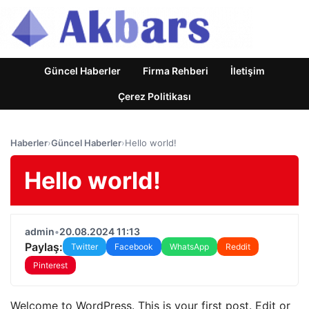
Güncel Haberler
Firma Rehberi
İletişim
Çerez Politikası
Haberler
›
Güncel Haberler
›
Hello world!
Hello world!
admin
•
20.08.2024 11:13
Paylaş:
Twitter
Facebook
WhatsApp
Reddit
Pinterest
Welcome to WordPress. This is your first post. Edit or