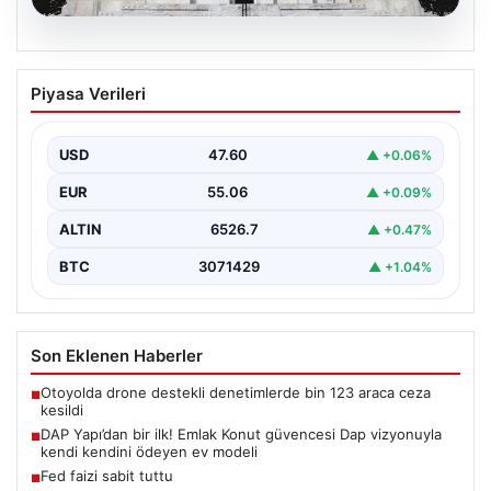
04.08.2026
Fed faizi sabit tuttu
Piyasa Verileri
USD
47.60
▲ +0.06%
EUR
55.06
▲ +0.09%
ALTIN
6526.7
▲ +0.47%
BTC
3071429
▲ +1.04%
Son Eklenen Haberler
Otoyolda drone destekli denetimlerde bin 123 araca ceza
■
kesildi
DAP Yapı’dan bir ilk! Emlak Konut güvencesi Dap vizyonuyla
■
kendi kendini ödeyen ev modeli
Fed faizi sabit tuttu
■