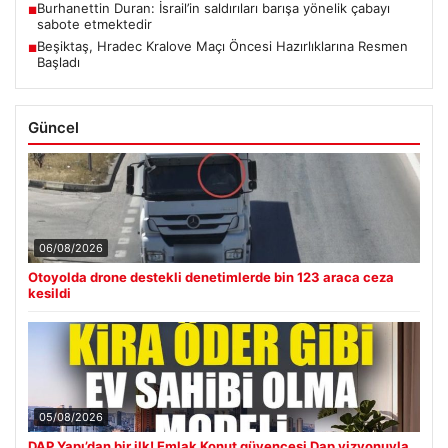
Burhanettin Duran: İsrail’in saldırıları barışa yönelik çabayı
■
sabote etmektedir
Beşiktaş, Hradec Kralove Maçı Öncesi Hazırlıklarına Resmen
■
Başladı
Güncel
06/08/2026
Otoyolda drone destekli denetimlerde bin 123 araca ceza
kesildi
05/08/2026
DAP Yapı’dan bir ilk! Emlak Konut güvencesi Dap vizyonuyla