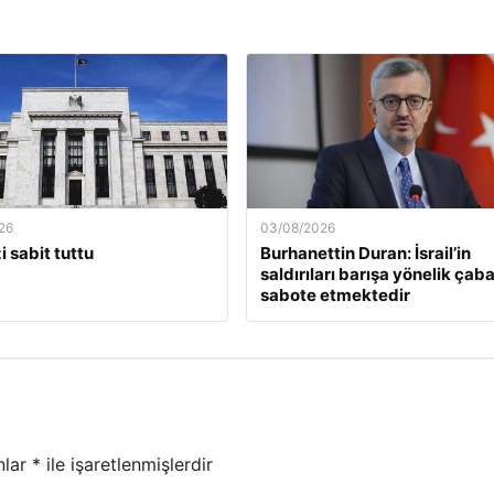
26
03/08/2026
i sabit tuttu
Burhanettin Duran: İsrail’in
saldırıları barışa yönelik çaba
sabote etmektedir
nlar
*
ile işaretlenmişlerdir