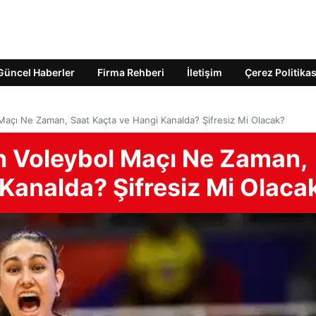
Güncel Haberler
Firma Rehberi
İletişim
Çerez Politikas
l Maçı Ne Zaman, Saat Kaçta ve Hangi Kanalda? Şifresiz Mi Olacak?
ın Voleybol Maçı Ne Zaman,
Kanalda? Şifresiz Mi Olaca