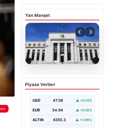
Yan Manşet
04.08.2026
Fed faizi sabit tuttu
Piyasa Verileri
USD
47.58
▲ +0.10%
rest
EUR
54.94
▲ +0.16%
ALTIN
6355.3
▲ +1.99%