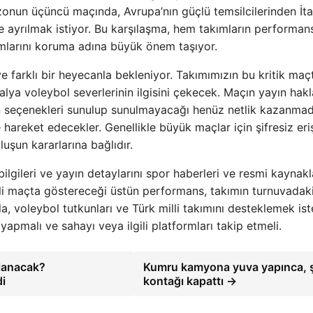
nun üçüncü maçında, Avrupa’nın güçlü temsilcilerinden İtal
le ayrılmak istiyor. Bu karşılaşma, hem takımların performans
mlarını koruma adına büyük önem taşıyor.
farklı bir heyecanla bekleniyor. Takımımızın bu kritik maç
ya voleybol severlerinin ilgisini çekecek. Maçın yayın hakl
 yayın seçenekleri sunulup sunulmayacağı henüz netlik kazanma
 hareket edecekler. Genellikle büyük maçlar için şifresiz eri
uşun kararlarına bağlıdır.
 bilgileri ve yayın detaylarını spor haberleri ve resmi kaynak
emli maçta göstereceği üstün performans, takımın turnuvadak
la, voleybol tutkunları ve Türk milli takımını desteklemek is
pmalı ve sahayı veya ilgili platformları takip etmeli.
lanacak?
Kumru kamyona yuva yapınca, 
di
kontağı kapattı →