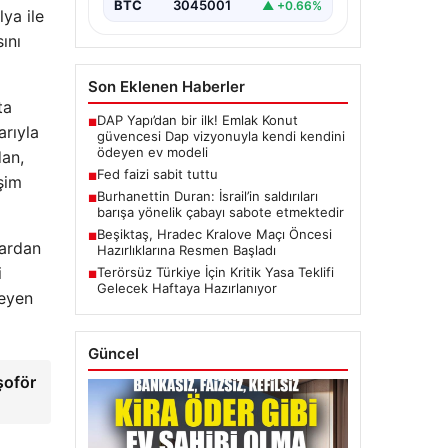
BTC
3045001
▲ +0.66%
ya ile
ını
Son Eklenen Haberler
ta
DAP Yapı’dan bir ilk! Emlak Konut
■
arıyla
güvencesi Dap vizyonuyla kendi kendini
ödeyen ev modeli
dan,
Fed faizi sabit tuttu
■
şim
Burhanettin Duran: İsrail’in saldırıları
■
barışa yönelik çabayı sabote etmektedir
Beşiktaş, Hradec Kralove Maçı Öncesi
■
lardan
Hazırlıklarına Resmen Başladı
i
Terörsüz Türkiye İçin Kritik Yasa Teklifi
■
Gelecek Haftaya Hazırlanıyor
teyen
Güncel
şoför