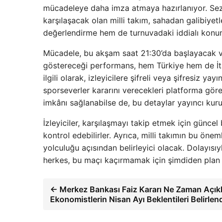
mücadeleye daha imza atmaya hazırlanıyor. Sezo
karşılaşacak olan milli takım, sahadan galibiyet
değerlendirme hem de turnuvadaki iddialı konu
Mücadele, bu akşam saat 21:30’da başlayacak ve 
göstereceği performans, hem Türkiye hem de İtal
ilgili olarak, izleyicilere şifreli veya şifresiz
sporseverler kararını verecekleri platforma göre
imkânı sağlanabilse de, bu detaylar yayıncı kurul
İzleyiciler, karşılaşmayı takip etmek için güncel
kontrol edebilirler. Ayrıca, milli takımın bu ön
yolculuğu açısından belirleyici olacak. Dolayısıy
herkes, bu maçı kaçırmamak için şimdiden plan ya
← Merkez Bankası Faiz Kararı Ne Zaman Açık
Ekonomistlerin Nisan Ayı Beklentileri Belirlen