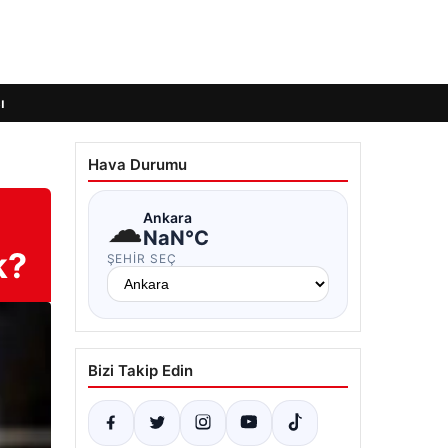
ı
Hava Durumu
☁
Ankara
NaN°C
k?
ŞEHIR SEÇ
Bizi Takip Edin