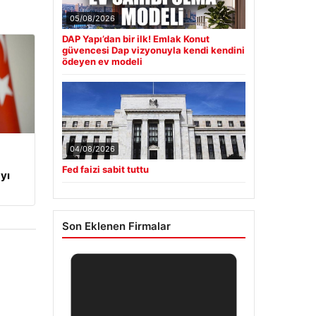
05/08/2026
DAP Yapı’dan bir ilk! Emlak Konut
güvencesi Dap vizyonuyla kendi kendini
ödeyen ev modeli
04/08/2026
Fed faizi sabit tuttu
yı
Son Eklenen Firmalar