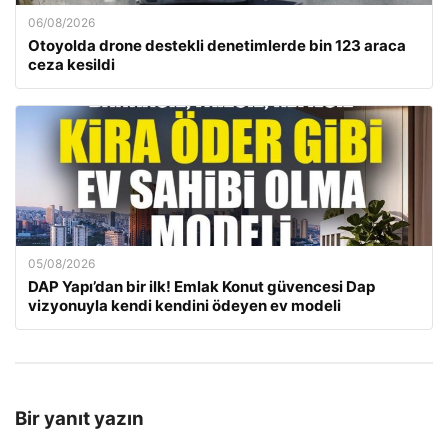
06/08/2026
Otoyolda drone destekli denetimlerde bin 123 araca
ceza kesildi
05/08/2026
DAP Yapı’dan bir ilk! Emlak Konut güvencesi Dap
vizyonuyla kendi kendini ödeyen ev modeli
Bir yanıt yazın