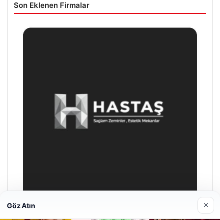
Son Eklenen Firmalar
×
Göz Atın