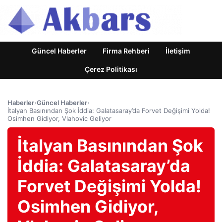
Güncel Haberler
Firma Rehberi
İletişim
Çerez Politikası
Haberler
›
Güncel Haberler
›
İtalyan Basınından Şok İddia: Galatasaray’da Forvet Değişimi Yolda!
Osimhen Gidiyor, Vlahovic Geliyor
İtalyan Basınından Şok
İddia: Galatasaray’da
Forvet Değişimi Yolda!
Osimhen Gidiyor,