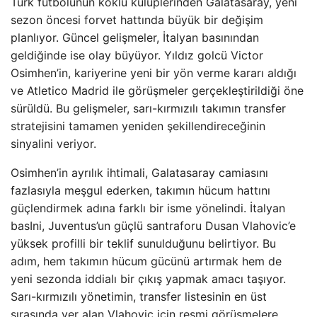
Türk futbolunun köklü kulüplerinden Galatasaray, yeni
sezon öncesi forvet hattında büyük bir değişim
planlıyor. Güncel gelişmeler, İtalyan basınından
geldiğinde ise olay büyüyor. Yıldız golcü Victor
Osimhen’in, kariyerine yeni bir yön verme kararı aldığı
ve Atletico Madrid ile görüşmeler gerçekleştirildiği öne
sürüldü. Bu gelişmeler, sarı-kırmızılı takımın transfer
stratejisini tamamen yeniden şekillendireceğinin
sinyalini veriyor.
Osimhen’in ayrılık ihtimali, Galatasaray camiasını
fazlasıyla meşgul ederken, takımın hücum hattını
güçlendirmek adına farklı bir isme yönelindi. İtalyan
basIni, Juventus’un güçlü santraforu Dusan Vlahovic’e
yüksek profilli bir teklif sunulduğunu belirtiyor. Bu
adım, hem takımın hücum gücünü artırmak hem de
yeni sezonda iddialı bir çıkış yapmak amacı taşıyor.
Sarı-kırmızılı yönetimin, transfer listesinin en üst
sırasında yer alan Vlahovic için resmi görüşmelere