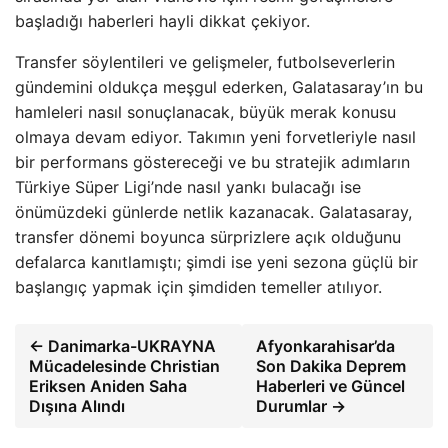
başladığı haberleri hayli dikkat çekiyor.
Transfer söylentileri ve gelişmeler, futbolseverlerin
gündemini oldukça meşgul ederken, Galatasaray’ın bu
hamleleri nasıl sonuçlanacak, büyük merak konusu
olmaya devam ediyor. Takımın yeni forvetleriyle nasıl
bir performans göstereceği ve bu stratejik adımların
Türkiye Süper Ligi’nde nasıl yankı bulacağı ise
önümüzdeki günlerde netlik kazanacak. Galatasaray,
transfer dönemi boyunca sürprizlere açık olduğunu
defalarca kanıtlamıştı; şimdi ise yeni sezona güçlü bir
başlangıç yapmak için şimdiden temeller atılıyor.
← Danimarka-UKRAYNA
Afyonkarahisar’da
Mücadelesinde Christian
Son Dakika Deprem
Eriksen Aniden Saha
Haberleri ve Güncel
Dışına Alındı
Durumlar →