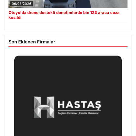
06/08/2026
Otoyolda drone destekli denetimlerde bin 123 araca ceza
kesildi
Son Eklenen Firmalar