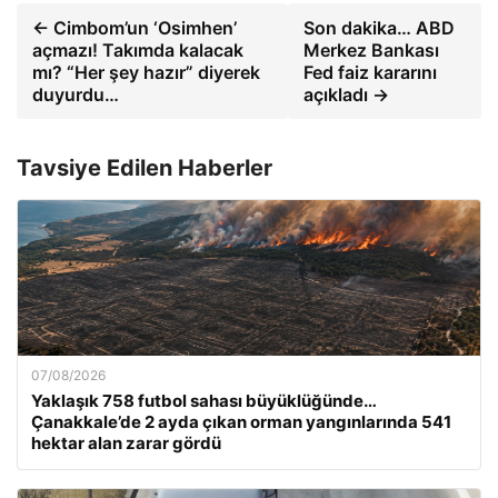
← Cimbom’un ‘Osimhen’
Son dakika… ABD
açmazı! Takımda kalacak
Merkez Bankası
mı? “Her şey hazır” diyerek
Fed faiz kararını
duyurdu…
açıkladı →
Tavsiye Edilen Haberler
07/08/2026
Yaklaşık 758 futbol sahası büyüklüğünde…
Çanakkale’de 2 ayda çıkan orman yangınlarında 541
hektar alan zarar gördü