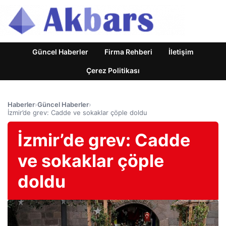
Güncel Haberler
Firma Rehberi
İletişim
Çerez Politikası
Haberler
›
Güncel Haberler
›
İzmir’de grev: Cadde ve sokaklar çöple doldu
İzmir’de grev: Cadde
ve sokaklar çöple
doldu