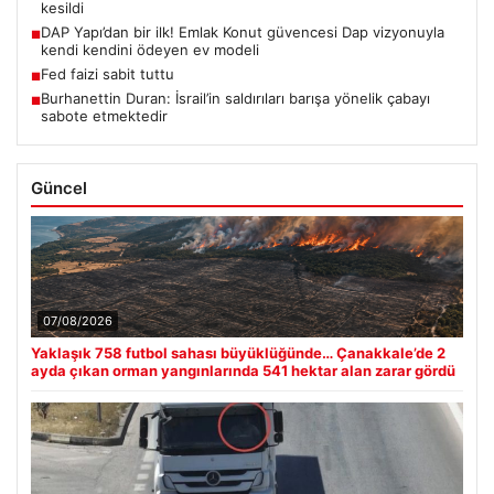
kesildi
DAP Yapı’dan bir ilk! Emlak Konut güvencesi Dap vizyonuyla
■
kendi kendini ödeyen ev modeli
Fed faizi sabit tuttu
■
Burhanettin Duran: İsrail’in saldırıları barışa yönelik çabayı
■
sabote etmektedir
Güncel
07/08/2026
Yaklaşık 758 futbol sahası büyüklüğünde… Çanakkale’de 2
ayda çıkan orman yangınlarında 541 hektar alan zarar gördü