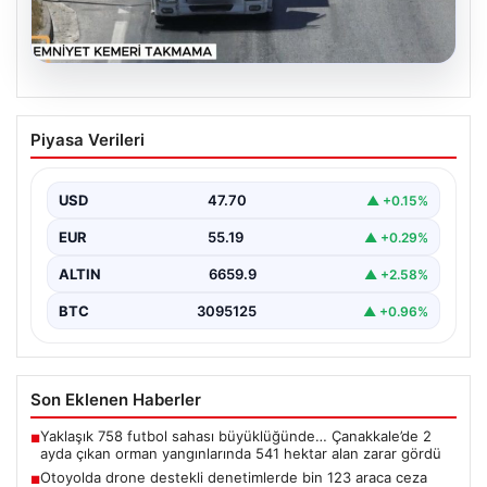
06.08.2026
Otoyolda drone destekli denetimlerde
Piyasa Verileri
bin 123 araca ceza kesildi
Gaziantep’te Temmuz ayı boyunca jandarma ekiplerinin
sürdürdüğü drone destekli otoyol denetimlerinde
USD
47.70
▲ +0.15%
yoğun bir kontrol…
EUR
55.19
▲ +0.29%
ALTIN
6659.9
▲ +2.58%
BTC
3095125
▲ +0.96%
Son Eklenen Haberler
Yaklaşık 758 futbol sahası büyüklüğünde… Çanakkale’de 2
■
ayda çıkan orman yangınlarında 541 hektar alan zarar gördü
Otoyolda drone destekli denetimlerde bin 123 araca ceza
■