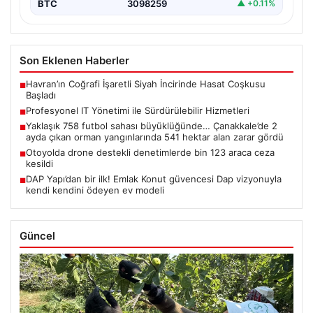
BTC
3098259
▲ +0.11%
Son Eklenen Haberler
Havran’ın Coğrafi İşaretli Siyah İncirinde Hasat Coşkusu
■
Başladı
Profesyonel IT Yönetimi ile Sürdürülebilir Hizmetleri
■
Yaklaşık 758 futbol sahası büyüklüğünde… Çanakkale’de 2
■
ayda çıkan orman yangınlarında 541 hektar alan zarar gördü
Otoyolda drone destekli denetimlerde bin 123 araca ceza
■
kesildi
DAP Yapı’dan bir ilk! Emlak Konut güvencesi Dap vizyonuyla
■
kendi kendini ödeyen ev modeli
Güncel