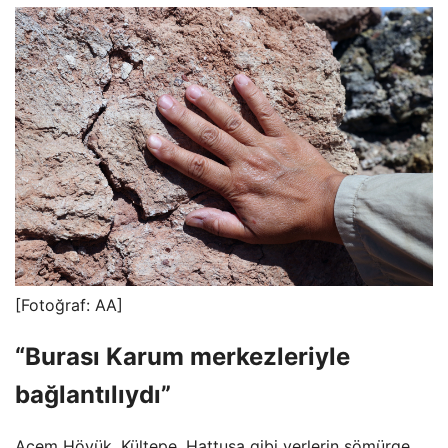
[Fotoğraf: AA]
“Burası Karum merkezleriyle
bağlantılıydı”
Acem Höyük, Kültepe, Hattuşa gibi yerlerin sömürge