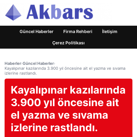
Güncel Haberler
Firma Rehberi
İletişim
Çerez Politikası
Haberler
›
Güncel Haberler
›
Kayalıpınar kazılarında 3.900 yıl öncesine ait el yazma ve sıvama
izlerine rastlandı.
Kayalıpınar kazılarında
3.900 yıl öncesine ait
el yazma ve sıvama
izlerine rastlandı.