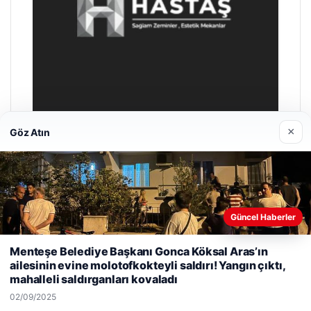
×
Göz Atın
Enes Kaplan Avukatlık Bürosu
28/04/2026
Güncel Haberler
Web sitemizi nasıl kullandığınızı daha iyi anlayabilmek,
Menteşe Belediye Başkanı Gonca Köksal Aras’ın
deneyiminizi kişiselleştirmek ve geliştirmek amacıyla çerezler
ailesinin evine molotofkokteyli saldırı! Yangın çıktı,
kullanıyoruz.
Çerez Politikamız
mahalleli saldırganları kovaladı
Reddet
Kabul Et
© 2026 Akbars Haber
02/09/2025