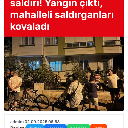
saldırı! Yangın çıktı,
mahalleli saldırganları
kovaladı
admin
•
02.09.2025 06:58
Paylaş:
Twitter
Facebook
WhatsApp
Reddit