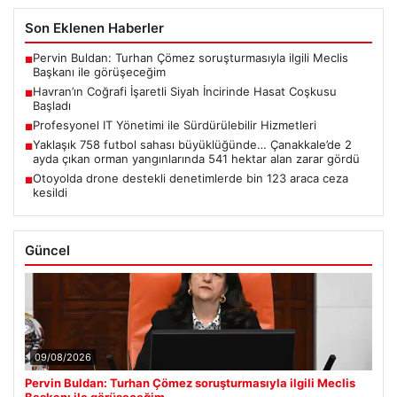
Son Eklenen Haberler
Pervin Buldan: Turhan Çömez soruşturmasıyla ilgili Meclis
■
Başkanı ile görüşeceğim
Havran’ın Coğrafi İşaretli Siyah İncirinde Hasat Coşkusu
■
Başladı
Profesyonel IT Yönetimi ile Sürdürülebilir Hizmetleri
■
Yaklaşık 758 futbol sahası büyüklüğünde… Çanakkale’de 2
■
ayda çıkan orman yangınlarında 541 hektar alan zarar gördü
Otoyolda drone destekli denetimlerde bin 123 araca ceza
■
kesildi
Güncel
09/08/2026
Pervin Buldan: Turhan Çömez soruşturmasıyla ilgili Meclis
Başkanı ile görüşeceğim