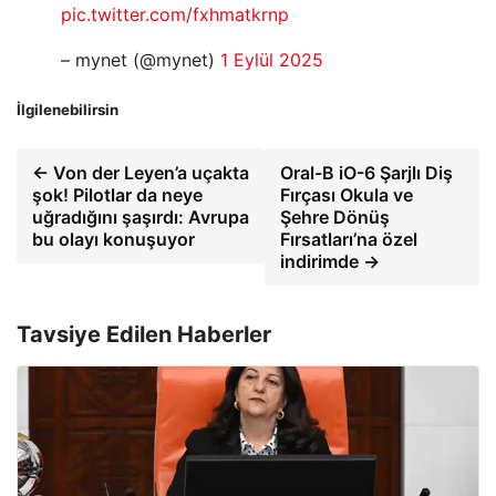
pic.twitter.com/fxhmatkrnp
– mynet (@mynet)
1 Eylül 2025
İlgilenebilirsin
← Von der Leyen’a uçakta
Oral-B iO-6 Şarjlı Diş
şok! Pilotlar da neye
Fırçası Okula ve
uğradığını şaşırdı: Avrupa
Şehre Dönüş
bu olayı konuşuyor
Fırsatları’na özel
indirimde →
Tavsiye Edilen Haberler