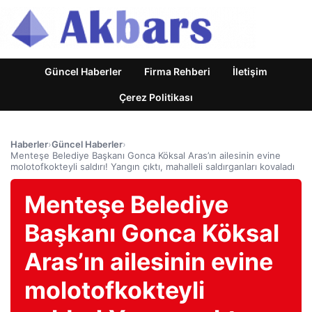
Güncel Haberler
Firma Rehberi
İletişim
Çerez Politikası
Haberler
›
Güncel Haberler
›
Menteşe Belediye Başkanı Gonca Köksal Aras’ın ailesinin evine
molotofkokteyli saldırı! Yangın çıktı, mahalleli saldırganları kovaladı
Menteşe Belediye
Başkanı Gonca Köksal
Aras’ın ailesinin evine
molotofkokteyli