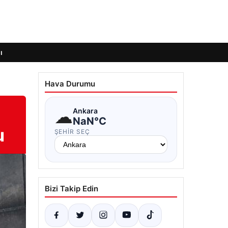
ı
Hava Durumu
☁
Ankara
NaN°C
u
ŞEHIR SEÇ
Bizi Takip Edin