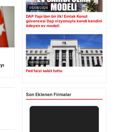
05/08/2026
DAP Yapı’dan bir ilk! Emlak Konut
güvencesi Dap vizyonuyla kendi kendini
ödeyen ev modeli
04/08/2026
yı
Fed faizi sabit tuttu
Son Eklenen Firmalar