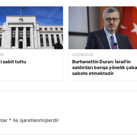
26
03/08/2026
i sabit tuttu
Burhanettin Duran: İsrail’in
saldırıları barışa yönelik çaba
sabote etmektedir
nlar
*
ile işaretlenmişlerdir