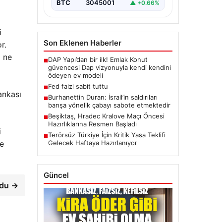
BTC
3045001
▲ +0.66%
i
Son Eklenen Haberler
r.
i ne
DAP Yapı’dan bir ilk! Emlak Konut
■
güvencesi Dap vizyonuyla kendi kendini
ödeyen ev modeli
Fed faizi sabit tuttu
■
ankası
Burhanettin Duran: İsrail’in saldırıları
■
barışa yönelik çabayı sabote etmektedir
Beşiktaş, Hradec Kralove Maçı Öncesi
■
Hazırlıklarına Resmen Başladı
i
Terörsüz Türkiye İçin Kritik Yasa Teklifi
■
se
Gelecek Haftaya Hazırlanıyor
Güncel
ldu →