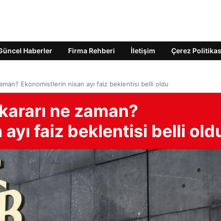
Güncel Haberler
Firma Rehberi
İletişim
Çerez Politikas
aman? Ekonomistlerin nisan ayı faiz beklentisi belli oldu
 kararı ne zaman?
ayı faiz beklentisi belli old