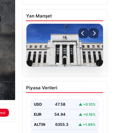
Yan Manşet
04.08.2026
Fed faizi sabit tuttu
Piyasa Verileri
USD
47.58
▲ +0.10%
rest
EUR
54.94
▲ +0.16%
ALTIN
6355.3
▲ +1.99%