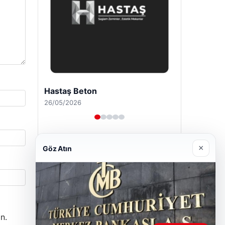
Enes Kaplan Avukatlık Bürosu
28/04/2026
×
Göz Atın
n.