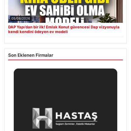
05/08/2026
DAP Yapı’dan bir ilk! Emlak Konut güvencesi Dap vizyonuyla
kendi kendini ödeyen ev modeli
Son Eklenen Firmalar