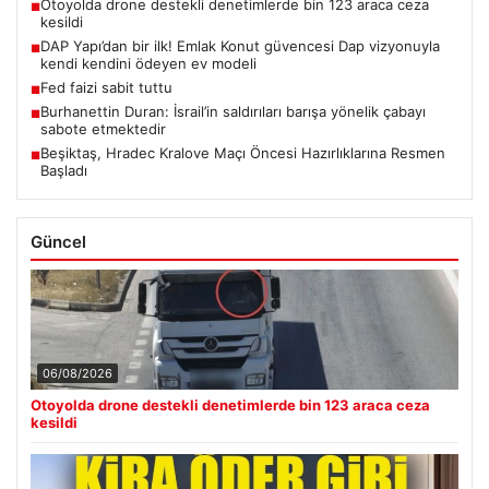
Otoyolda drone destekli denetimlerde bin 123 araca ceza
■
kesildi
DAP Yapı’dan bir ilk! Emlak Konut güvencesi Dap vizyonuyla
■
kendi kendini ödeyen ev modeli
Fed faizi sabit tuttu
■
Burhanettin Duran: İsrail’in saldırıları barışa yönelik çabayı
■
sabote etmektedir
Beşiktaş, Hradec Kralove Maçı Öncesi Hazırlıklarına Resmen
■
Başladı
Güncel
06/08/2026
Otoyolda drone destekli denetimlerde bin 123 araca ceza
kesildi