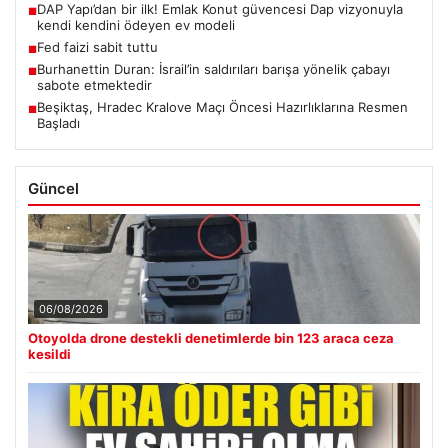
DAP Yapı’dan bir ilk! Emlak Konut güvencesi Dap vizyonuyla
■
kendi kendini ödeyen ev modeli
Fed faizi sabit tuttu
■
Burhanettin Duran: İsrail’in saldırıları barışa yönelik çabayı
■
sabote etmektedir
Beşiktaş, Hradec Kralove Maçı Öncesi Hazırlıklarına Resmen
■
Başladı
Güncel
06/08/2026
Otoyolda drone destekli denetimlerde bin 123 araca ceza
kesildi