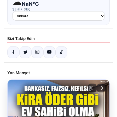
☁
NaN°C
ŞEHIR SEÇ
Bizi Takip Edin
Yan Manşet