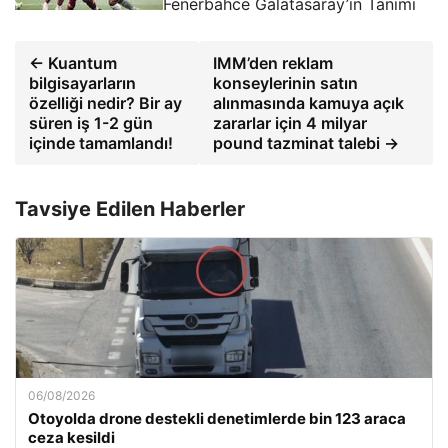
Fenerbahce Galatasaray’ın Tanımı
← Kuantum
IMM’den reklam
bilgisayarların
konseylerinin satın
özelliği nedir? Bir ay
alınmasında kamuya açık
süren iş 1-2 gün
zararlar için 4 milyar
içinde tamamlandı!
pound tazminat talebi →
Tavsiye Edilen Haberler
06/08/2026
Otoyolda drone destekli denetimlerde bin 123 araca
ceza kesildi