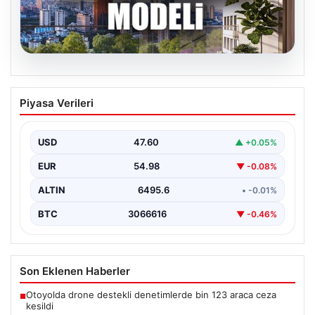
05.08.2026
DAP Yapı’dan bir ilk! Emlak Konut
Piyasa Verileri
güvencesi Dap vizyonuyla kendi
kendini ödeyen ev modeli
USD
47.60
▲ +0.05%
EUR
54.98
▼ -0.08%
ALTIN
6495.6
• -0.01%
BTC
3066616
▼ -0.46%
Son Eklenen Haberler
Otoyolda drone destekli denetimlerde bin 123 araca ceza
■
kesildi