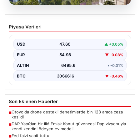
05.08.2026
DAP Yapı’dan bir ilk! Emlak Konut
Piyasa Verileri
güvencesi Dap vizyonuyla kendi
kendini ödeyen ev modeli
USD
47.60
▲ +0.05%
EUR
54.98
▼ -0.08%
ALTIN
6495.6
• -0.01%
BTC
3066616
▼ -0.46%
Son Eklenen Haberler
Otoyolda drone destekli denetimlerde bin 123 araca ceza
■
kesildi
DAP Yapı’dan bir ilk! Emlak Konut güvencesi Dap vizyonuyla
■
kendi kendini ödeyen ev modeli
Fed faizi sabit tuttu
■