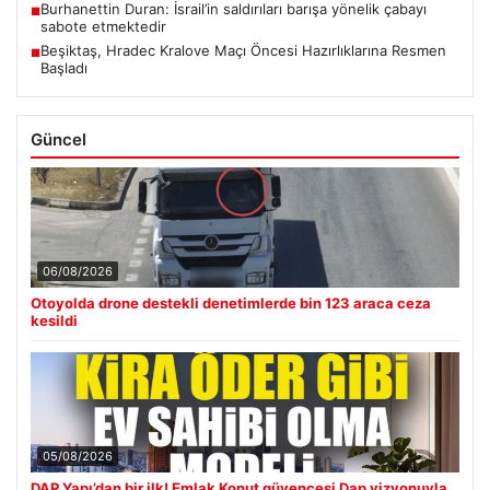
Burhanettin Duran: İsrail’in saldırıları barışa yönelik çabayı
■
sabote etmektedir
Beşiktaş, Hradec Kralove Maçı Öncesi Hazırlıklarına Resmen
■
Başladı
Güncel
06/08/2026
Otoyolda drone destekli denetimlerde bin 123 araca ceza
kesildi
05/08/2026
DAP Yapı’dan bir ilk! Emlak Konut güvencesi Dap vizyonuyla