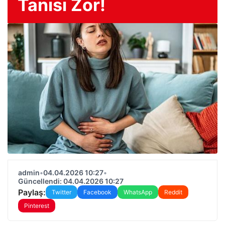
Tanısı Zor!
admin
•
04.04.2026 10:27
•
Güncellendi: 04.04.2026 10:27
Paylaş:
Twitter
Facebook
WhatsApp
Reddit
Pinterest