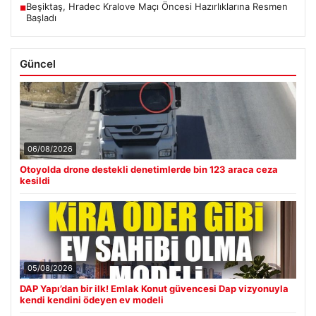
Beşiktaş, Hradec Kralove Maçı Öncesi Hazırlıklarına Resmen
■
Başladı
Güncel
06/08/2026
Otoyolda drone destekli denetimlerde bin 123 araca ceza
kesildi
05/08/2026
DAP Yapı’dan bir ilk! Emlak Konut güvencesi Dap vizyonuyla
kendi kendini ödeyen ev modeli