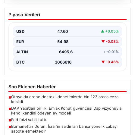
05.08.2026
DAP Yapı’dan bir ilk! Emlak Konut
Piyasa Verileri
güvencesi Dap vizyonuyla kendi
kendini ödeyen ev modeli
USD
47.60
▲ +0.05%
EUR
54.98
▼ -0.08%
ALTIN
6495.6
• -0.01%
BTC
3066616
▼ -0.46%
Son Eklenen Haberler
Otoyolda drone destekli denetimlerde bin 123 araca ceza
■
kesildi
DAP Yapı’dan bir ilk! Emlak Konut güvencesi Dap vizyonuyla
■
kendi kendini ödeyen ev modeli
Fed faizi sabit tuttu
■
Burhanettin Duran: İsrail’in saldırıları barışa yönelik çabayı
■
sabote etmektedir