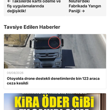
← Taksilerde kartlı ödeme ve
Nilüfer’deki
fiş uygulamalarında
Fabrikada Yangın
değişiklik!
Paniği →
Tavsiye Edilen Haberler
06/08/2026
Otoyolda drone destekli denetimlerde bin 123 araca
ceza kesildi