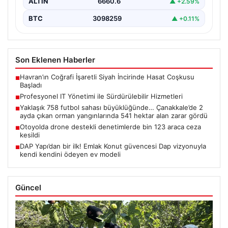
ALTIN
6660.6
▲ +2.59%
BTC
3098259
▲ +0.11%
Son Eklenen Haberler
Havran’ın Coğrafi İşaretli Siyah İncirinde Hasat Coşkusu
■
Başladı
Profesyonel IT Yönetimi ile Sürdürülebilir Hizmetleri
■
Yaklaşık 758 futbol sahası büyüklüğünde… Çanakkale’de 2
■
ayda çıkan orman yangınlarında 541 hektar alan zarar gördü
Otoyolda drone destekli denetimlerde bin 123 araca ceza
■
kesildi
DAP Yapı’dan bir ilk! Emlak Konut güvencesi Dap vizyonuyla
■
kendi kendini ödeyen ev modeli
Güncel