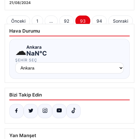
21/08/2024
Yazı
Önceki
1
…
92
93
94
Sonraki
sayfalaması
Hava Durumu
☁
Ankara
NaN°C
ŞEHIR SEÇ
Bizi Takip Edin
Yan Manşet